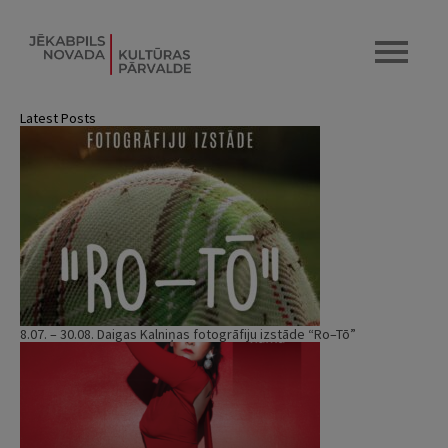
Latest Posts
8.07. – 30.08. Daigas Kalniņas fotogrāfiju izstāde “Ro–Tō”