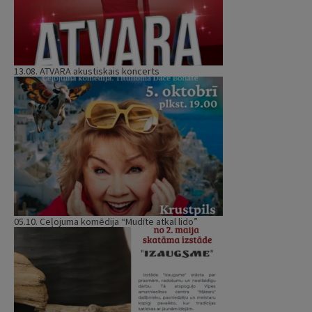
13.08. ATVARA akustiskais koncerts
05.10. Ceļojuma komēdija “Mudīte atkal lido”