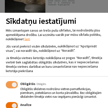
Sīkdatņu iestatījumi
2.05.- 31.08. Izstāde “Izaugsme”
Mēs izmantojam savus un trešo pušu sīkfailus, lai nodrošinātu jūsu
apmeklējuma drošību. Lai uzzinātu vairāk par mūsu sīkfailu politiku,
noklikšķiniet
šeit
.
Jūs varat piekrist visām sīkdatnēm, noklikšķinot uz “Apstiprināt
visas”, vai noraidīt tās, noklikšķinot uz “Noraidīt”.
Ja tīmekļa vietnes lietotājs noklikšķina uz pogas “Noraidīt”, tīmekļa
vietnē tiek saglabātas obligātās sīkdatnes, kas ir nepieciešamas
tīmekļa vietnes darbībai un kuru izmantošanai nav nepieciešama
lietotāja piekrišana
12.08. Santas Kasparsones koncerts
Obligātās
Obligāts
Obligātās sīkdatnes nodrošina vietnes pamatfunkcijas,
piemēram, pieteikšanos un konta pārvaldību. Bez obligātajām
sīkdatnēm tīmekļa vietni nav iespējams pienācīgi izmantot.
Analīze