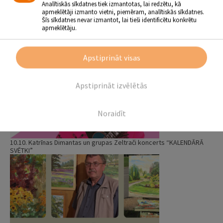
Analītiskās sīkdatnes tiek izmantotas, lai redzētu, kā
apmeklētāji izmanto vietni, piemēram, analītiskās sīkdatnes.
Šīs sīkdatnes nevar izmantot, lai tieši identificētu konkrētu
apmeklētāju.
26.08. Jura Kaukuļa “Rokkoncerts solo”
Apstiprināt visas
Apstiprināt izvēlētās
Noraidīt
10.10. Katrīnas Dimantas un grupas Zeltrači koncerts “KALENDĀRĀ
SVĒTKI”