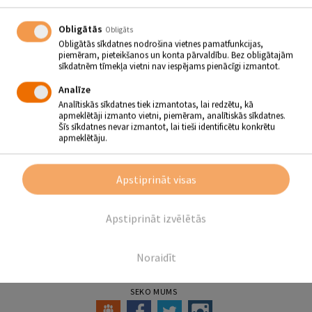
Obligātās
Obligāts
Obligātās sīkdatnes nodrošina vietnes pamatfunkcijas,
BIRŽU TAUTAS NAMA
piemēram, pieteikšanos un konta pārvaldību. Bez obligātajām
AMATIERTEĀTRIS BIRZĪTE
sīkdatnēm tīmekļa vietni nav iespējams pienācīgi izmantot.
Analīze
Amatierteātris "Birzīte"
dibināts 2014. gadā.
Analītiskās sīkdatnes tiek izmantotas, lai redzētu, kā
apmeklētāji izmanto vietni, piemēram, analītiskās sīkdatnes.
Misija
- Veidot dzīvi skaistāku, pilnvērtīgāku teātra dalībniekiem un
Šīs sīkdatnes nevar izmantot, lai tieši identificētu konkrētu
arī izrāžu skatītājiem!
apmeklētāju.
Vadītāja Evita Ruža
Kontaktinformācija:
Tālr.nr. 29496493, e-pasta adrese -
Apstiprināt visas
evita232@inbox.lv
Mēģinājumi notiek
otrdienās no plkst. 18.30 - 21.00 Biržu Tautas
Apstiprināt izvēlētās
namā.
Atpakaļ
Noraidīt
SEKO MUMS