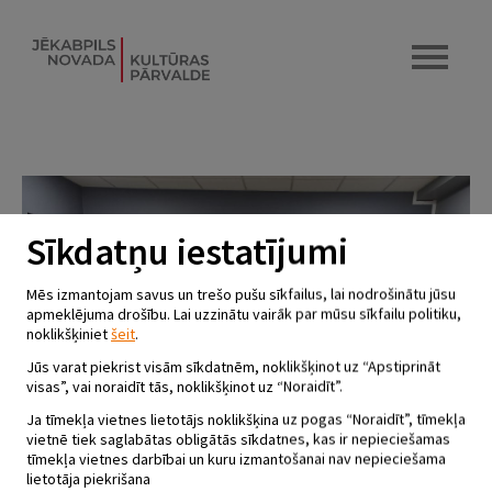
Sīkdatņu iestatījumi
Mēs izmantojam savus un trešo pušu sīkfailus, lai nodrošinātu jūsu
apmeklējuma drošību. Lai uzzinātu vairāk par mūsu sīkfailu politiku,
noklikšķiniet
šeit
.
Jūs varat piekrist visām sīkdatnēm, noklikšķinot uz “Apstiprināt
visas”, vai noraidīt tās, noklikšķinot uz “Noraidīt”.
Ja tīmekļa vietnes lietotājs noklikšķina uz pogas “Noraidīt”, tīmekļa
vietnē tiek saglabātas obligātās sīkdatnes, kas ir nepieciešamas
tīmekļa vietnes darbībai un kuru izmantošanai nav nepieciešama
lietotāja piekrišana