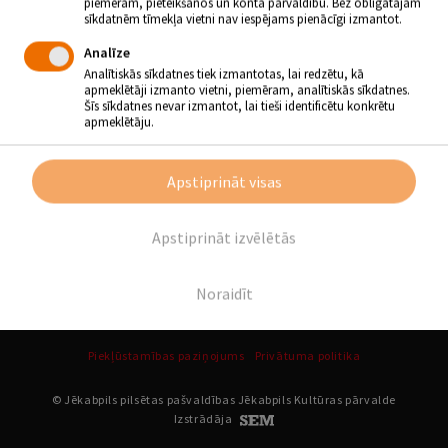
piemēram, pieteikšanos un konta pārvaldību. Bez obligātajām
Tautas namā.
sīkdatnēm tīmekļa vietni nav iespējams pienācīgi izmantot.
Analīze
Atpakaļ
Analītiskās sīkdatnes tiek izmantotas, lai redzētu, kā
apmeklētāji izmanto vietni, piemēram, analītiskās sīkdatnes.
Šīs sīkdatnes nevar izmantot, lai tieši identificētu konkrētu
apmeklētāju.
SEKO MUMS
Apstiprināt visas
Apstiprināt izvēlētās
Noraidīt
Piekļūstamības paziņojums
Privātuma politika
© Jēkabpils pilsētas pašvaldības Jēkabpils Kultūras pārvalde
Izstrādāja