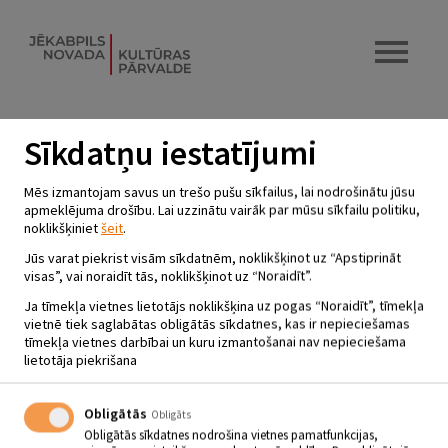
Sīkdatņu iestatījumi
LONES TAUTAS NAMA BĒRNU
Mēs izmantojam savus un trešo pušu sīkfailus, lai nodrošinātu jūsu
VOKĀLAIS ANSAMBLIS
apmeklējuma drošību. Lai uzzinātu vairāk par mūsu sīkfailu politiku,
noklikšķiniet
šeit
.
KAMENĪTE
Jūs varat piekrist visām sīkdatnēm, noklikšķinot uz “Apstiprināt
visas”, vai noraidīt tās, noklikšķinot uz “Noraidīt”.
Lones Tautas nama bērnu vokālajam ansamblim "Kamenīte" ir divas
vecuma grupas:
5 - 10 gadu
vecuma grupa un
11 - 15 gadu
Ja tīmekļa vietnes lietotājs noklikšķina uz pogas “Noraidīt”, tīmekļa
vecuma grupa.
vietnē tiek saglabātas obligātās sīkdatnes, kas ir nepieciešamas
tīmekļa vietnes darbībai un kuru izmantošanai nav nepieciešama
Vadītāja Inga Davidāne
lietotāja piekrišana
Kontaktinformācija:
Tālr.nr. 29191302, e-pasta adrese -
viesite14@inbox.lv
Obligātās
Obligāts
Mēģinājumi
mazajai
grupai notiek ceturtdienās no plkst. 17.00 līdz
Obligātās sīkdatnes nodrošina vietnes pamatfunkcijas,
18.00 un
lielajai
grupai ceturtdienās no plkst. 18.00 līdz 19.00 Lones