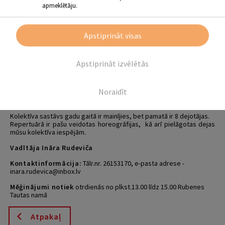
apmeklētāju.
Kolektīvs
pastāv no 2006. gada
un ir nosvinējis 15 gadu radošās
darbības jubileju.
Apstiprināt visas
Kolektīva
darbības mērķis
ir dot iespēju dāmām seniora vecumā
(arī jaunākām) tikties, komunicēt, tikt pāri kādiem kompleksiem, lai
uzstātos skatītāju priekšā.
Apstiprināt izvēlētās
Repertuārā dažāda rakstura dejas. Tas dod gan fizisku aktivitāti, gan
emocionālu baudījumu.
Dalībniecēm ir iespēja ar koncertiem piedalīties sava pagasta un
Noraidīt
novada pasākumos, gan pārstāvēt savu pagastu citos novados.
Esam ciemojušās Salas, Viļānu, Gulbenes, Ilūkstes novados.
Kolektīva sastāvs gadu gaitā ir mainījies, bet pamatā ir 8 dejotājas.
Repertuārā ir pašu veidotas horeogrāfijas, kā arī pielāgotas dejas
mūsu kolektīva iespējām.
Vadītāja Ināra Rudeviča
Kontaktinformācija:
Tālr.nr. 26153170, e-pasta adrese -
inara.rudevica@inbox.lv
Mēģinājumi notiek
otrdienās no plkst.13.00 līdz 15.00 Rubenes
Tautas namā
Atpakaļ