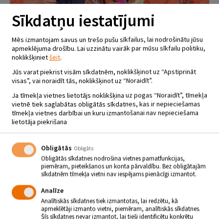
Sīkdatņu iestatījumi
Mēs izmantojam savus un trešo pušu sīkfailus, lai nodrošinātu jūsu
apmeklējuma drošību. Lai uzzinātu vairāk par mūsu sīkfailu politiku,
noklikšķiniet
šeit
.
Jūs varat piekrist visām sīkdatnēm, noklikšķinot uz “Apstiprināt
visas”, vai noraidīt tās, noklikšķinot uz “Noraidīt”.
Ja tīmekļa vietnes lietotājs noklikšķina uz pogas “Noraidīt”, tīmekļa
vietnē tiek saglabātas obligātās sīkdatnes, kas ir nepieciešamas
tīmekļa vietnes darbībai un kuru izmantošanai nav nepieciešama
lietotāja piekrišana
Obligātās
Obligāts
Obligātās sīkdatnes nodrošina vietnes pamatfunkcijas,
piemēram, pieteikšanos un konta pārvaldību. Bez obligātajām
sīkdatnēm tīmekļa vietni nav iespējams pienācīgi izmantot.
Analīze
RUBENES TAUTAS NAMA DEJU
Analītiskās sīkdatnes tiek izmantotas, lai redzētu, kā
KOLEKTĪVS DRAISKĀS PEONIJAS
apmeklētāji izmanto vietni, piemēram, analītiskās sīkdatnes.
Šīs sīkdatnes nevar izmantot, lai tieši identificētu konkrētu