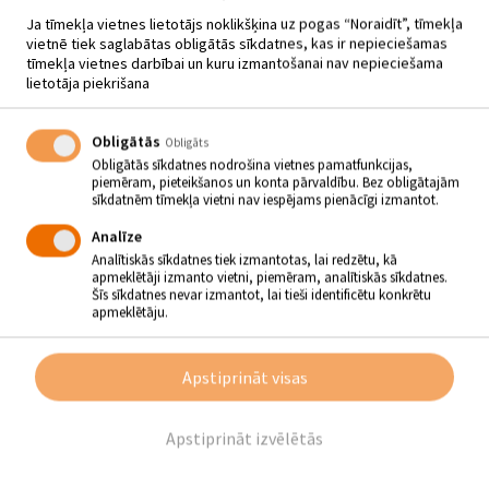
Ja tīmekļa vietnes lietotājs noklikšķina uz pogas “Noraidīt”, tīmekļa
vietnē tiek saglabātas obligātās sīkdatnes, kas ir nepieciešamas
tīmekļa vietnes darbībai un kuru izmantošanai nav nepieciešama
SĒLPILS TAUTAS NAMA
lietotāja piekrišana
AMATIERTEĀTRIS ORE
Obligātās
Obligāts
Teātra spēlēšanai Sēlpilī ir senas saknes jau no 20. gs. sākumiem.
Obligātās sīkdatnes nodrošina vietnes pamatfunkcijas,
1997.gada rudenī
Sēlpils pagasta iedzīvotāji tika uzrunāti no jauna
piemēram, pieteikšanos un konta pārvaldību. Bez obligātajām
veidot amatierteātri.
sīkdatnēm tīmekļa vietni nav iespējams pienācīgi izmantot.
Vienkāršais lauku cilvēks uzdrīkstējās kāpt uz skatuves un izdzīvot
Analīze
visdažādākās dzīves un situācijas!
Analītiskās sīkdatnes tiek izmantotas, lai redzētu, kā
apmeklētāji izmanto vietni, piemēram, analītiskās sīkdatnes.
Kolektīvs katru sezonu iestudē vismaz vienu vairākcēlienu lugu.
Šīs sīkdatnes nevar izmantot, lai tieši identificētu konkrētu
Aktīvi piedalās amatierteātru skatēs, papildina gan pagasta, gan
apmeklētāju.
novada kultūras dzīves norises.
Misija -
Saglabāt teātra tradīcijas! Piesaistīt personības, lai veidotu
bagātīgāku vietējo kultūrvidi!
Apstiprināt visas
Vadītāja
Anita Gerasimova
Apstiprināt izvēlētās
Kontaktinformācija:
Tālr.nr. 26104171, e-pasta adrese -
anita.gerasimova@inbox.lv