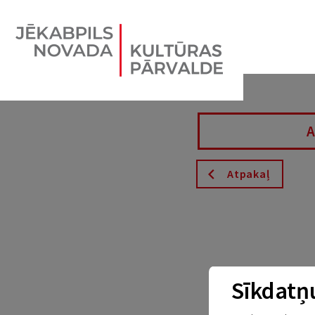
Atpakaļ
Sīkdatņu