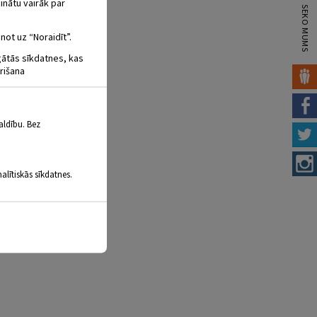
inātu vairāk par
SEKO MUMS
not uz “Noraidīt”.
igātās sīkdatnes, kas
rišana
aldību. Bez
alītiskās sīkdatnes.