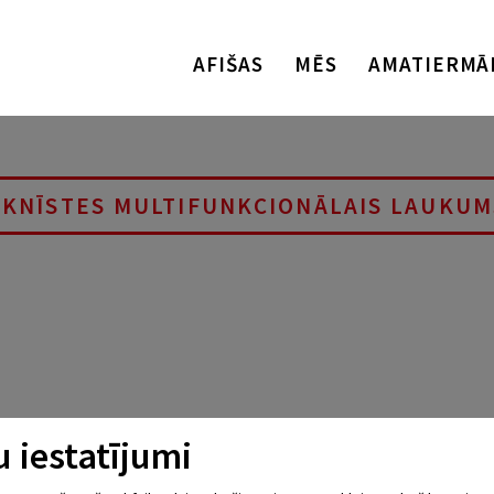
AFIŠAS
MĒS
AMATIERMĀ
AKNĪSTES MULTIFUNKCIONĀLAIS LAUKUM
 iestatījumi