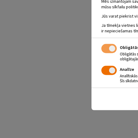
Mēs izmantojam savus
mūsu sīkfailu politik
Jūs varat piekrist vi
Ja tīmekļa vietnes l
ir nepieciešamas tī
Obligātā
Obligātās 
obligātajā
Analīze
Analītiskās
Šīs sīkdatn