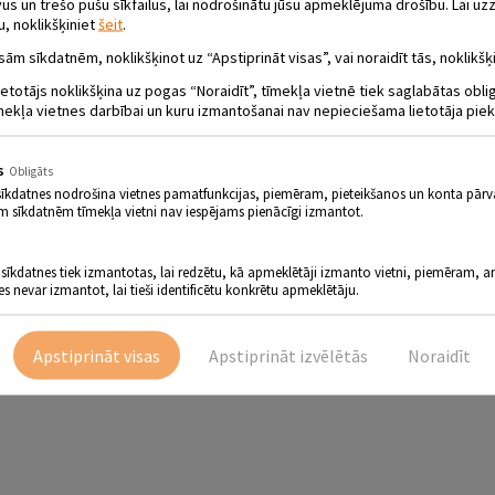
 un trešo pušu sīkfailus, lai nodrošinātu jūsu apmeklējuma drošību. Lai uzz
u, noklikšķiniet
šeit
.
sām sīkdatnēm, noklikšķinot uz “Apstiprināt visas”, vai noraidīt tās, noklikšķi
ietotājs noklikšķina uz pogas “Noraidīt”, tīmekļa vietnē tiek saglabātas obl
mekļa vietnes darbībai un kuru izmantošanai nav nepieciešama lietotāja piek
s
Obligāts
sīkdatnes nodrošina vietnes pamatfunkcijas, piemēram, pieteikšanos un konta pārv
m sīkdatnēm tīmekļa vietni nav iespējams pienācīgi izmantot.
 sīkdatnes tiek izmantotas, lai redzētu, kā apmeklētāji izmanto vietni, piemēram, an
es nevar izmantot, lai tieši identificētu konkrētu apmeklētāju.
Apstiprināt visas
Apstiprināt izvēlētās
Noraidīt