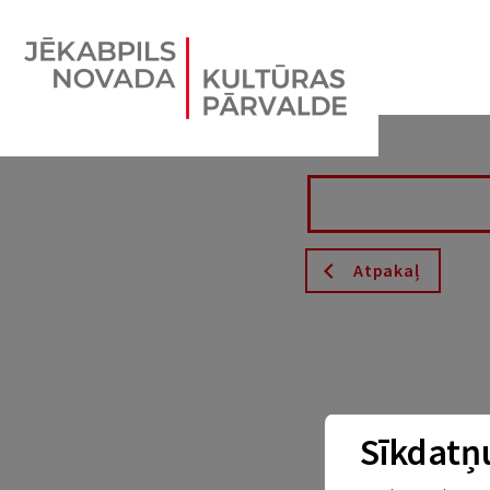
Atpakaļ
Sīkdatņu