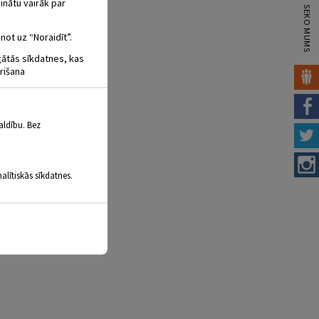
inātu vairāk par
SEKO MUMS
not uz “Noraidīt”.
igātās sīkdatnes, kas
rišana
aldību. Bez
alītiskās sīkdatnes.