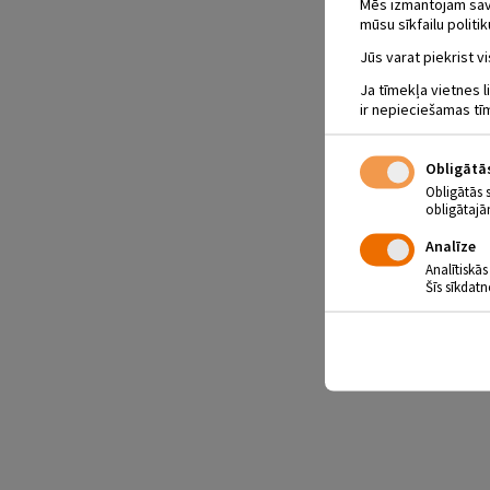
Mēs izmantojam savus
mūsu sīkfailu politik
Jūs varat piekrist vi
Ja tīmekļa vietnes l
ir nepieciešamas tī
Obligātā
Obligātās 
obligātajā
Analīze
Analītiskās
Šīs sīkdatn