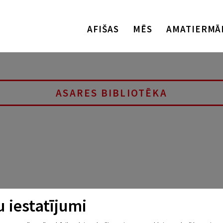
AFIŠAS
MĒS
AMATIERMĀ
ASARES BIBLIOTĒKA
 iestatījumi