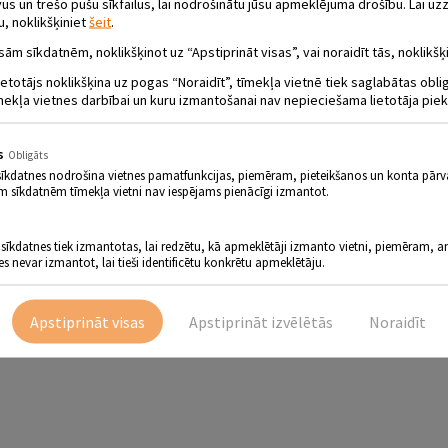
 un trešo pušu sīkfailus, lai nodrošinātu jūsu apmeklējuma drošību. Lai uzz
u, noklikšķiniet
šeit
.
sām sīkdatnēm, noklikšķinot uz “Apstiprināt visas”, vai noraidīt tās, noklikšķi
ietotājs noklikšķina uz pogas “Noraidīt”, tīmekļa vietnē tiek saglabātas obl
mekļa vietnes darbībai un kuru izmantošanai nav nepieciešama lietotāja piek
s
Obligāts
sīkdatnes nodrošina vietnes pamatfunkcijas, piemēram, pieteikšanos un konta pārv
m sīkdatnēm tīmekļa vietni nav iespējams pienācīgi izmantot.
 sīkdatnes tiek izmantotas, lai redzētu, kā apmeklētāji izmanto vietni, piemēram, an
es nevar izmantot, lai tieši identificētu konkrētu apmeklētāju.
Apstiprināt visas
Apstiprināt izvēlētās
Noraidīt