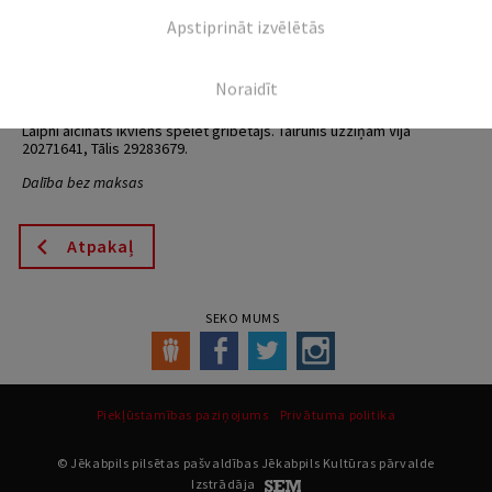
Apstiprināt izvēlētās
18.01. plkst. 10.00 Biržu Tautas nama čempionāts zolītē –
3.posms.
Noraidīt
Dalībnieku reģistrācija no plkst.9.45
Laipni aicināts ikviens spēlēt gribētājs. Tālrunis uzziņām Vija
20271641, Tālis 29283679.
Dalība bez maksas
Atpakaļ
SEKO MUMS
Piekļūstamības paziņojums
Privātuma politika
© Jēkabpils pilsētas pašvaldības Jēkabpils Kultūras pārvalde
Izstrādāja