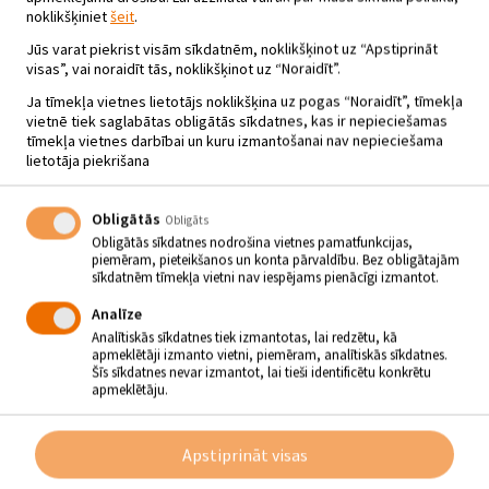
noklikšķiniet
šeit
.
Jūs varat piekrist visām sīkdatnēm, noklikšķinot uz “Apstiprināt
visas”, vai noraidīt tās, noklikšķinot uz “Noraidīt”.
Ja tīmekļa vietnes lietotājs noklikšķina uz pogas “Noraidīt”, tīmekļa
vietnē tiek saglabātas obligātās sīkdatnes, kas ir nepieciešamas
tīmekļa vietnes darbībai un kuru izmantošanai nav nepieciešama
lietotāja piekrišana
Obligātās
Obligāts
Obligātās sīkdatnes nodrošina vietnes pamatfunkcijas,
piemēram, pieteikšanos un konta pārvaldību. Bez obligātajām
sīkdatnēm tīmekļa vietni nav iespējams pienācīgi izmantot.
Analīze
Analītiskās sīkdatnes tiek izmantotas, lai redzētu, kā
apmeklētāji izmanto vietni, piemēram, analītiskās sīkdatnes.
BIRŽU TAUTAS NAMA
Šīs sīkdatnes nevar izmantot, lai tieši identificētu konkrētu
apmeklētāju.
ČEMPIONĀTS ZOLĪTĒ – 3.POSMS
18.01.2026 - plkst.10.00
Apstiprināt visas
Biržu Tautas nams