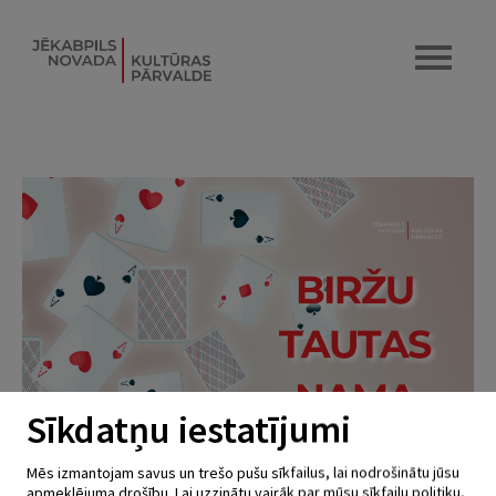
Sīkdatņu iestatījumi
Mēs izmantojam savus un trešo pušu sīkfailus, lai nodrošinātu jūsu
apmeklējuma drošību. Lai uzzinātu vairāk par mūsu sīkfailu politiku,