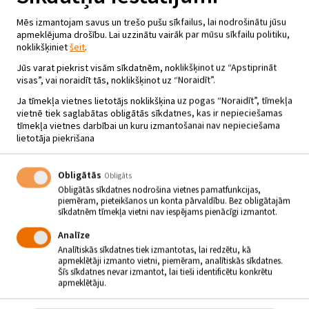
Mēs izmantojam savus un trešo pušu sīkfailus, lai nodrošinātu jūsu
apmeklējuma drošību. Lai uzzinātu vairāk par mūsu sīkfailu politiku,
noklikšķiniet
šeit
.
Jūs varat piekrist visām sīkdatnēm, noklikšķinot uz “Apstiprināt
visas”, vai noraidīt tās, noklikšķinot uz “Noraidīt”.
Ja tīmekļa vietnes lietotājs noklikšķina uz pogas “Noraidīt”, tīmekļa
vietnē tiek saglabātas obligātās sīkdatnes, kas ir nepieciešamas
tīmekļa vietnes darbībai un kuru izmantošanai nav nepieciešama
lietotāja piekrišana
Obligātās
Obligāts
Obligātās sīkdatnes nodrošina vietnes pamatfunkcijas,
piemēram, pieteikšanos un konta pārvaldību. Bez obligātajām
sīkdatnēm tīmekļa vietni nav iespējams pienācīgi izmantot.
23. OKTOBRĪ LEIMAŅU TAUTAS
Analīze
Analītiskās sīkdatnes tiek izmantotas, lai redzētu, kā
NAMĀ NOTIKS KONCERTS “AR
apmeklētāji izmanto vietni, piemēram, analītiskās sīkdatnes.
ĢITĀRU PAR DZĪVI”
Šīs sīkdatnes nevar izmantot, lai tieši identificētu konkrētu
apmeklētāju.
23.10.2021 - plkst.18.00