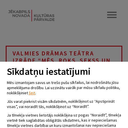
VALMIES DRĀMAS TEĀTRA
IZRĀDE “MĒS, ROKS, SEKSS UN
PSRS”
Sīkdatņu iestatījumi
12.10.2022 - plkst.19.00
Mēs izmantojam savus un trešo pušu sīkfailus, lai nodrošinātu jūsu
Krustpils kultūras centrs
apmeklējuma drošību. Lai uzzinātu vairāk par mūsu sīkfailu politiku,
noklikšķiniet
šeit
.
Jūs varat piekrist visām sīkdatnēm, noklikšķinot uz “Apstiprināt
12. oktobrī plkst. 19.00 Krustpils kultūras centrā būs
visas”, vai noraidīt tās, noklikšķinot uz “Noraidīt”.
iespēja skatīties izrādi, satīru par dzīvi “MĒS, ROKS,
SEKSS UN PSRS”.
Ja tīmekļa vietnes lietotājs noklikšķina uz pogas “Noraidīt”, tīmekļa
vietnē tiek saglabātas obligātās sīkdatnes, kas ir nepieciešamas
Šis ir stāsts par jauniem cilvēkiem, kuri 1985.gadā piedzīvoja
leģendāro grupas “Pērkons” koncertu Ogres estrādē un tam
tīmekļa vietnes darbībai un kuru izmantošanai nav nepieciešama