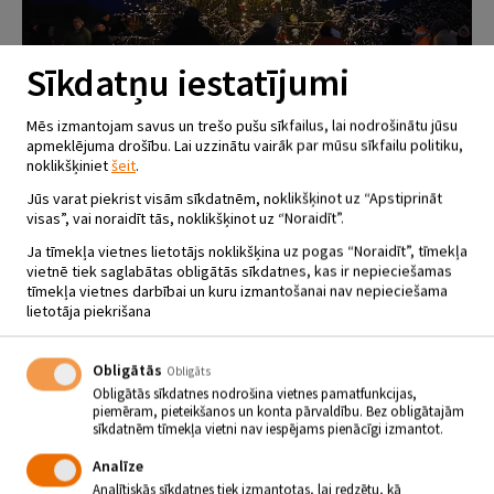
Sīkdatņu iestatījumi
Mēs izmantojam savus un trešo pušu sīkfailus, lai nodrošinātu jūsu
apmeklējuma drošību. Lai uzzinātu vairāk par mūsu sīkfailu politiku,
noklikšķiniet
šeit
.
ZIEMASSVĒTKU EGLĪŠU
Jūs varat piekrist visām sīkdatnēm, noklikšķinot uz “Apstiprināt
IEMIRDZĒŠANĀS JĒKABPILS
visas”, vai noraidīt tās, noklikšķinot uz “Noraidīt”.
NOVADĀ
Ja tīmekļa vietnes lietotājs noklikšķina uz pogas “Noraidīt”, tīmekļa
vietnē tiek saglabātas obligātās sīkdatnes, kas ir nepieciešamas
07.12 - 22.12
tīmekļa vietnes darbībai un kuru izmantošanai nav nepieciešama
lietotāja piekrišana
Līdz Ziemassvētkiem palicis pavisam nedaudz! Uzsnigušais sniegs
dāvā mums gaišumu un cerību par skaistu nākamā gada sākumu.
Obligātās
Obligāts
3. decembrī gaismiņas svētku eglē iededzām Jēkabpilī. Eglītes jau
Obligātās sīkdatnes nodrošina vietnes pamatfunkcijas,
iemirdzējušas arī Viesītē, Salā, Elkšņos, Rītē un Lonē. Eglītes līdz pat
piemēram, pieteikšanos un konta pārvaldību. Bez obligātajām
Ziemassvētkiem tiks izrotātas visā Jēkabpils novadā, svinot to
sīkdatnēm tīmekļa vietni nav iespējams pienācīgi izmantot.
iemirdzēšanos kopā ar dažādiem pasaku tēliem, kas iepriecinās
mazākos Jēkabpils novada iedzīvotājus!
Analīze
Ieskaties Ziemassvētku eglīšu atklāšanas plānā!
Analītiskās sīkdatnes tiek izmantotas, lai redzētu, kā