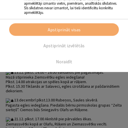
apmeklētāji izmanto vietni, piemēram, analītiskās sīkdatnes.
7.12. plkst. 18.00 pie Mežāres Tautas nama.
Šīs sīkdatnes nevar izmantot, lai tieši identificētu konkrētu
Mežāres pagasta egles iedegšanas pasākums ”Ziemassvētku
apmeklētāju.
brīnumā” kopā ar ”Pārsteiguma karuseli”.
9.12. plkst. 15.00-18.00 Ābeļos.
Apstiprināt visas
Mazā stiprinieka Ziemassvētku ieskandināšana un Egles atklāšana.
Plkst. 15.00 atrakcijas un spēles kopā ar rūķiem.
Plkst. 17.00 Tikšanās ar Salaveci, egles izrotāšana ar pašdarinātiem
dekoriem.
Apstiprināt izvēlētās
12.12. plkst. 16.00 Variešos pie pārvaldes ēkas.
Pagasta egles atklāšana. Minnija, Mikijs un Ziemassvētku Vecītis
Noraidīt
aicinās Ziemassvētku brīnumā!
13.12. plkst. 14.00 – 16.00 Vandānos pie pagastmājas.
Mazā stiprinieka Ziemsvētku egles iedegšana!
Plkst. 14.00 atrakcijas un spēles kopā ar rūķiem.
Plkst. 15.30 Tikšanās ar Salaveci, egles izrotāšana ar pašdarinātiem
dekoriem.
13.decembrī plkst.13.00 Rubeņos, Saules skvērā.
Pagasta egles iedegšana. Piedalās bērnu pirmsskolas grupas “Zelta
sietiņš”. Ciemos būs Sniegavīrs Olafs un Rūķene.
21.12. plkst. 17.00 Aknīstē pie pārvaldes ēkas.
Ziemassvētki kopā ar Olafu, Rūķeni un Ziemassvētku vecīti.