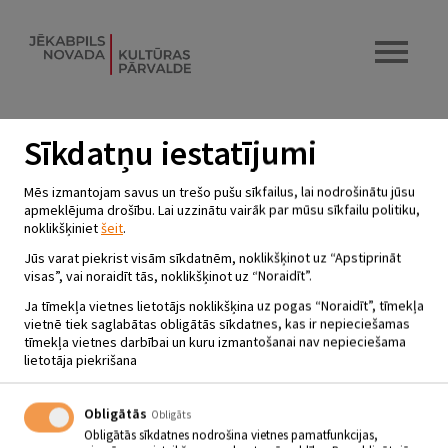
Sīkdatņu iestatījumi
ANIMĀCIJAS FILMA “200%
Mēs izmantojam savus un trešo pušu sīkfailus, lai nodrošinātu jūsu
VILKS” AKNĪSTĒ
apmeklējuma drošību. Lai uzzinātu vairāk par mūsu sīkfailu politiku,
noklikšķiniet
šeit
.
23.10.2025 - plkst.15.00
Jūs varat piekrist visām sīkdatnēm, noklikšķinot uz “Apstiprināt
Valdemāra Ancīša Aknīstes bibliotēka
visas”, vai noraidīt tās, noklikšķinot uz “Noraidīt”.
Ja tīmekļa vietnes lietotājs noklikšķina uz pogas “Noraidīt”, tīmekļa
vietnē tiek saglabātas obligātās sīkdatnes, kas ir nepieciešamas
23.10. plkst. 15.00 Animācijas filma “200% VILKS”
tīmekļa vietnes darbībai un kuru izmantošanai nav nepieciešama
Valdemāra Ancīša Aknīstes bibliotēkā.
lietotāja piekrišana
Rudens brīvdienu kino piedāvājums skolēniem!
Kad Fredija Lupina aplamā vēlēšanās pārvērš viņu par vilkaci un
atgādā uz Zemes palaidnīgu Mēness feju, Fredijam jāuzņemas
uzdevums atjaunot kosmisko kārtību, pirms Zeme un Mēness
Obligātās
Obligāts
saduras.
Obligātās sīkdatnes nodrošina vietnes pamatfunkcijas,