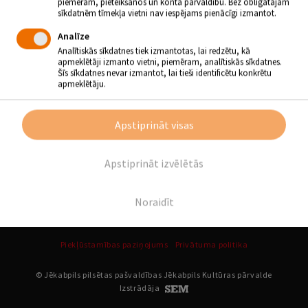
piemēram, pieteikšanos un konta pārvaldību. Bez obligātajām
Ieejas maksa: 3,- EUR
sīkdatnēm tīmekļa vietni nav iespējams pienācīgi izmantot.
Analīze
Atpakaļ
Analītiskās sīkdatnes tiek izmantotas, lai redzētu, kā
apmeklētāji izmanto vietni, piemēram, analītiskās sīkdatnes.
Šīs sīkdatnes nevar izmantot, lai tieši identificētu konkrētu
apmeklētāju.
SEKO MUMS
Apstiprināt visas
Apstiprināt izvēlētās
Noraidīt
Piekļūstamības paziņojums
Privātuma politika
© Jēkabpils pilsētas pašvaldības Jēkabpils Kultūras pārvalde
Izstrādāja