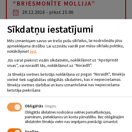
“BRIESMONĪTE MOLLIJA”
29.12.2016 - plkst.15.00
Sīkdatņu iestatījumi
No 27. līdz 30. decembrim Jēkabpils Kino Mītnē pašiem
mazākajiem par prieku tiks demonstrēta animācijas filma
“Briesmonīte Mollija”. Sirsnīgs un aizraujošs stāsts par
Mēs izmantojam savus un trešo pušu sīkfailus, lai nodrošinātu jūsu
to, kā briesmonīte Mollija gatavojas vecākās māsas
apmeklējuma drošību. Lai uzzinātu vairāk par mūsu sīkfailu politiku,
lomai.
noklikšķiniet
šeit
.
Briesmonīte Mollija ir vienīgais un vismīļākais bērns Popo un Etnas
Jūs varat piekrist visām sīkdatnēm, noklikšķinot uz “Apstiprināt
Briesmoņu ģimenē. Caurām dienām viņa priecīgi rotaļājas labi
visas”, vai noraidīt tās, noklikšķinot uz “Noraidīt”.
pazīstamajā Briesmoņzemē kopā ar labāko draugu – uzvelkamo
rotaļlietu Edisonu. Briesmoņu mamma izdēj olu, kas tētim pacietīgi
Ja tīmekļa vietnes lietotājs noklikšķina uz pogas “Noraidīt”, tīmekļa
jāperē, un Mollija saprot, ka gaidāmas lielas pārmaiņas. Gadu pēc
vietnē tiek saglabātas obligātās sīkdatnes, kas ir nepieciešamas
gada viņa bijusi ģimenes uzmanības centrā, bet tagad jāgatavojas
tīmekļa vietnes darbībai un kuru izmantošanai nav nepieciešama
ģimenes pieaugumam un savai jaunajai vecākās māsiņas lomai.
lietotāja piekrišana
Mollija ir bezgala laimīga, viņa ada mazajam monstriņam cepurīti ar
bumbuli. Taču viss nav tik vienkārši, kā šķiet. Mammas izdētā ola
tētim, turot to siltumā, saudzīgi jānogādā Olu salā, kur monstriņi nāk
Obligātās
Obligāts
pasaulē. Tētis un mamma dodas ceļā, bet Mollijai tas nav ļauts.
Obligātās sīkdatnes nodrošina vietnes pamatfunkcijas,
Nākamajā rītā pēc vecāku aizbraukšanas viņa ierauga, ka viņi steigā
piemēram, pieteikšanos un konta pārvaldību. Bez obligātajām
aizmirsuši paņemt līdzi noadīto cepurīti. Mollija nolemj sekot
sīkdatnēm tīmekļa vietni nav iespējams pienācīgi izmantot.
vecākiem pa pēdām, jo bērna galviņai jābūt siltumā. To zina katrs
briesmonis. Tā sākas briesmonītes Mollijas un viņas labākā drauga
Analīze