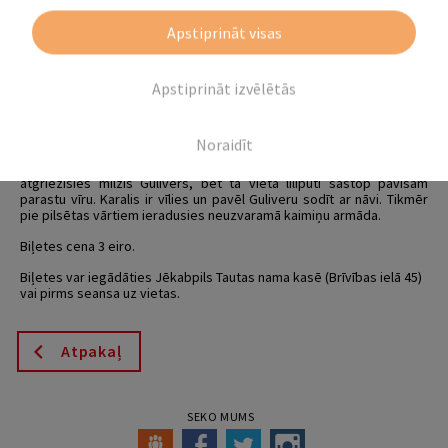
Apstiprināt visas
14.06., 15.06., 16.06. plkst. 18.00
Jēkabpils Tautas namā būs iespēja apmeklēt animācijas filmas
Apstiprināt izvēlētās
“Gulivera atgriešanās” seansus.
Pasaules apceļotājs un piedzīvojumu meklētājs Gulivers saņem
vēstuli ar lūgumu atgriezties Liliputijā – pilsētā, kuru viņš izglābis no
Noraidīt
naidīgās kaimiņzemes flotes. Ierodoties viņš sastopas ar sašutumu,
paniku un bezcerību, jo Liliputijas karalis tautai vēstījis, ka
atgriezīsies milzis Gulivers, bet tā vietā liliputi sastop pavisam
parastu vīru. Karalis ir vīlies un pavēl Guliveru sodīt ar nāvi. Tikmēr
pie pilsētas vārtiem ieradusies neuzvaramā kaimiņu armāda.
Biļetes cena 3 eiro.
Biļetes var iegādāties Jēkabpils Tautas nama kasē (Brīvības ielā 45)
vai pirms seansa uz vietas.
Atpakaļ
SEKO MUMS