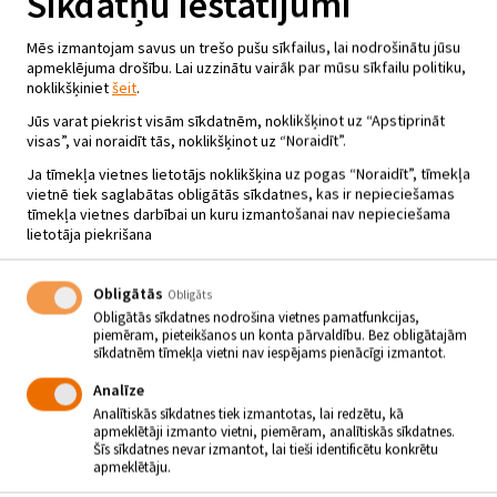
Sīkdatņu iestatījumi
Mēs izmantojam savus un trešo pušu sīkfailus, lai nodrošinātu jūsu
apmeklējuma drošību. Lai uzzinātu vairāk par mūsu sīkfailu politiku,
noklikšķiniet
šeit
.
Jūs varat piekrist visām sīkdatnēm, noklikšķinot uz “Apstiprināt
visas”, vai noraidīt tās, noklikšķinot uz “Noraidīt”.
Ja tīmekļa vietnes lietotājs noklikšķina uz pogas “Noraidīt”, tīmekļa
vietnē tiek saglabātas obligātās sīkdatnes, kas ir nepieciešamas
tīmekļa vietnes darbībai un kuru izmantošanai nav nepieciešama
lietotāja piekrišana
Obligātās
Obligāts
Obligātās sīkdatnes nodrošina vietnes pamatfunkcijas,
piemēram, pieteikšanos un konta pārvaldību. Bez obligātajām
sīkdatnēm tīmekļa vietni nav iespējams pienācīgi izmantot.
ANIMĀCIJAS FILMA “GULIVERA
Analīze
ATGRIEŠANĀS”
Analītiskās sīkdatnes tiek izmantotas, lai redzētu, kā
apmeklētāji izmanto vietni, piemēram, analītiskās sīkdatnes.
14.06 - 16.06 - plkst.18.00
Šīs sīkdatnes nevar izmantot, lai tieši identificētu konkrētu
apmeklētāju.
Jēkabpils Tautas nams