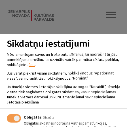
Sīkdatņu iestatījumi
ANIMĀCIJAS FILMA
Mēs izmantojam savus un trešo pušu sīkfailus, lai nodrošinātu jūsu
“MARMADJŪKS”
apmeklējuma drošību. Lai uzzinātu vairāk par mūsu sīkfailu politiku,
noklikšķiniet
šeit
.
14.03.2023 - plkst.12.00
Jūs varat piekrist visām sīkdatnēm, noklikšķinot uz “Apstiprināt
Viesītes kultūras centrs “Sēlija”
visas”, vai noraidīt tās, noklikšķinot uz “Noraidīt”.
Ja tīmekļa vietnes lietotājs noklikšķina uz pogas “Noraidīt”, tīmekļa
vietnē tiek saglabātas obligātās sīkdatnes, kas ir nepieciešamas
KINO ZĀLĒ
tīmekļa vietnes darbībai un kuru izmantošanai nav nepieciešama
lietotāja piekrišana
14.03., 16.03. Plkst.12.00
Animācijas filma
“
Marmadjūks”.
Obligātās
Obligāts
Biļešu cena 3 eiro.
Obligātās sīkdatnes nodrošina vietnes pamatfunkcijas,