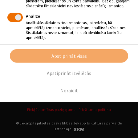
piemēram, pieteikšanos un konta pārvaldību. Bez obligātajām
sīkdatnēm tīmekļa vietni nav iespējams pienācīgi izmantot.
Atpakaļ
Analīze
Analītiskās sīkdatnes tiek izmantotas, lai redzētu, kā
apmeklētāji izmanto vietni, piemēram, analītiskās sīkdatnes.
SEKO MUMS
Šīs sīkdatnes nevar izmantot, lai tieši identificētu konkrētu
apmeklētāju.
Apstiprināt visas
Apstiprināt izvēlētās
Noraidīt
Piekļūstamības paziņojums
Privātuma politika
© Jēkabpils pilsētas pašvaldības Jēkabpils Kultūras pārvalde
Izstrādāja