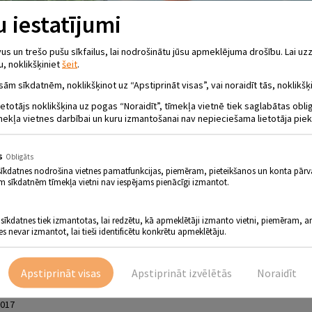
 iestatījumi
 un trešo pušu sīkfailus, lai nodrošinātu jūsu apmeklējuma drošību. Lai uzz
u, noklikšķiniet
šeit
.
sām sīkdatnēm, noklikšķinot uz “Apstiprināt visas”, vai noraidīt tās, noklikšķi
LMA “MISIJA “RIEKSTI” 2: TRAKĀ DABA”
ietotājs noklikšķina uz pogas “Noraidīt”, tīmekļa vietnē tiek saglabātas obl
mekļa vietnes darbībai un kuru izmantošanai nav nepieciešama lietotāja piek
.17.00
s
Obligāts
 plkst. 15.00 un plkst. 17.00, kā arī 27. oktobrī plkst. 15.00 un
sīkdatnes nodrošina vietnes pamatfunkcijas, piemēram, pieteikšanos un konta pārv
tiks demonstrēta animācijas filma “Misija “Rieksti” 2: Trakā da
m sīkdatnēm tīmekļa vietni nav iespējams pienācīgi izmantot.
jumi turpinās – šoreiz galvenajiem varoņiem ir jāapvienojas jaunā misijā, lai
lo zaļo atpūtas zonu un tā vietā uzcelt atrakciju parku. Par laimi, riekstu 
ā izpildes.
 sīkdatnes tiek izmantotas, lai redzētu, kā apmeklētāji izmanto vietni, piemēram, an
es nevar izmantot, lai tieši identificētu konkrētu apmeklētāju.
a: Harry Linden / ToonBox Entertainment, Gulfstream Pictures
Apstiprināt visas
Apstiprināt izvēlētās
Noraidīt
omēdija, piedzīvojumu filma, ģimenes filma
2017