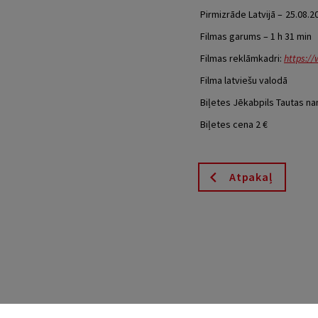
Pirmizrāde Latvijā –
25.08.2
Filmas garums – 1 h 31 min
Filmas reklāmkadri:
https:/
Filma latviešu valodā
Biļetes Jēkabpils Tautas na
Biļetes cena 2 €
Atpakaļ