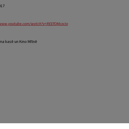
017
/www.youtube.com/watch?v=REEfOMcxcIo
ma kasē un Kino Mītnē