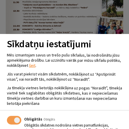
Sīkdatņu iestatījumi
Mēs izmantojam savus un trešo pušu sīkfailus, lai nodrošinātu jūsu
apmeklējuma drošību. Lai uzzinātu vairāk par mūsu sīkfailu politiku,
noklikšķiniet
šeit
.
Jūs varat piekrist visām sīkdatnēm, noklikšķinot uz “Apstiprināt
visas”, vai noraidīt tās, noklikšķinot uz “Noraidīt”.
Ja tīmekļa vietnes lietotājs noklikšķina uz pogas “Noraidīt”, tīmekļa
vietnē tiek saglabātas obligātās sīkdatnes, kas ir nepieciešamas
ANNAS UN JĒKABA DIENAS
tīmekļa vietnes darbībai un kuru izmantošanai nav nepieciešama
lietotāja piekrišana
LUSTES
25.07 - 27.07
Obligātās
Obligāts
Atašienes Tautas nams “Annas sāta”
Obligātās sīkdatnes nodrošina vietnes pamatfunkcijas,