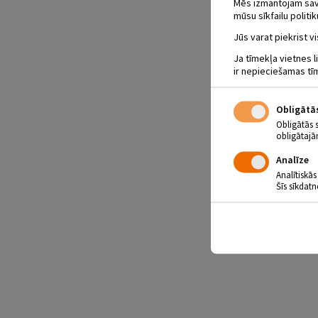
Mēs izmantojam savus
mūsu sīkfailu politik
Jūs varat piekrist vi
Ja tīmekļa vietnes l
ir nepieciešamas tī
Obligātā
Obligātās 
obligātajā
Analīze
Analītiskās
Šīs sīkdatn