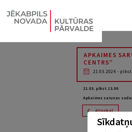
APKAIMES SAR
CENTRS”
21.03.2024 - plkst
21.03. plkst.13.00
Apkaimes sarunas sadar
Atpakaļ
Sīkdatņu