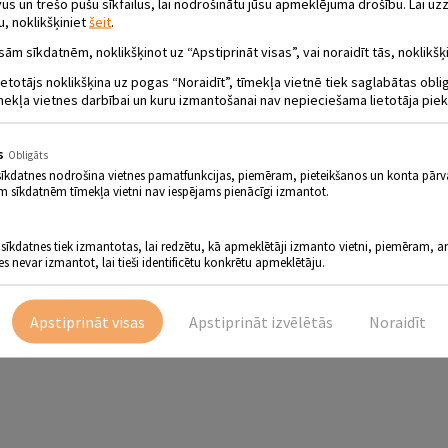
 un trešo pušu sīkfailus, lai nodrošinātu jūsu apmeklējuma drošību. Lai uzz
u, noklikšķiniet
šeit
.
sām sīkdatnēm, noklikšķinot uz “Apstiprināt visas”, vai noraidīt tās, noklikšķi
ietotājs noklikšķina uz pogas “Noraidīt”, tīmekļa vietnē tiek saglabātas obl
mekļa vietnes darbībai un kuru izmantošanai nav nepieciešama lietotāja piek
s
Obligāts
sīkdatnes nodrošina vietnes pamatfunkcijas, piemēram, pieteikšanos un konta pārv
m sīkdatnēm tīmekļa vietni nav iespējams pienācīgi izmantot.
 sīkdatnes tiek izmantotas, lai redzētu, kā apmeklētāji izmanto vietni, piemēram, an
es nevar izmantot, lai tieši identificētu konkrētu apmeklētāju.
Apstiprināt visas
Apstiprināt izvēlētās
Noraidīt