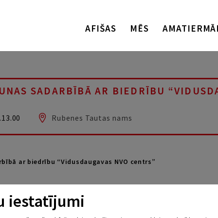
AFIŠAS
MĒS
AMATIERMĀ
UNAS SADARBĪBĀ AR BIEDRĪBU “VIDUSD
.13.00
Rubenes Tautas nams
bībā ar biedrību “Vidusdaugavas NVO centrs”
 iestatījumi