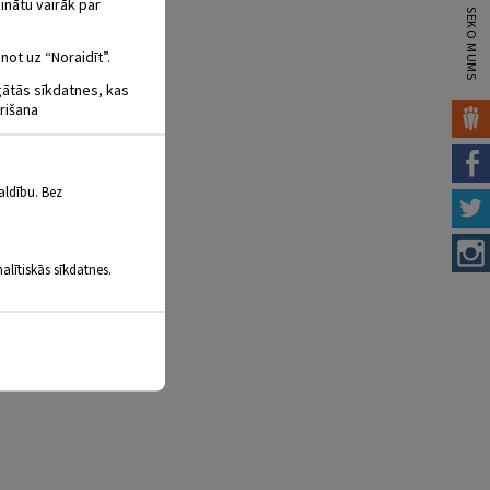
inātu vairāk par
SEKO MUMS
not uz “Noraidīt”.
igātās sīkdatnes, kas
rišana
aldību. Bez
alītiskās sīkdatnes.