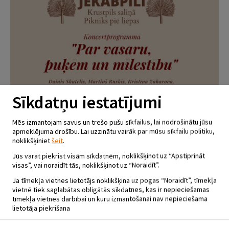
Sīkdatņu iestatījumi
Mēs izmantojam savus un trešo pušu sīkfailus, lai nodrošinātu jūsu
apmeklējuma drošību. Lai uzzinātu vairāk par mūsu sīkfailu politiku,
noklikšķiniet
šeit
.
Jūs varat piekrist visām sīkdatnēm, noklikšķinot uz “Apstiprināt
visas”, vai noraidīt tās, noklikšķinot uz “Noraidīt”.
PIKNIKS PIE LIEPAS.
Ja tīmekļa vietnes lietotājs noklikšķina uz pogas “Noraidīt”, tīmekļa
KONCERTPROGRAMMA “PAR
vietnē tiek saglabātas obligātās sīkdatnes, kas ir nepieciešamas
VASARU, PUĶĒM UN MĪLESTĪBU”
tīmekļa vietnes darbībai un kuru izmantošanai nav nepieciešama
lietotāja piekrišana
27.06.2020 - plkst.22.00