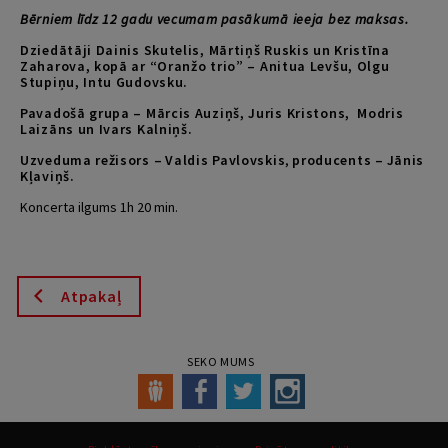
Bērniem līdz 12 gadu vecumam pasākumā ieeja bez maksas.
Dziedātāji Dainis Skutelis, Mārtiņš Ruskis un Kristīna
Zaharova, kopā ar
“Oranžo trio” – Anitua Levšu, Olgu
Stupiņu, Intu Gudovsku.
Pavadošā grupa – Mārcis Auziņš, Juris Kristons, Modris
Laizāns un Ivars Kalniņš.
Uzveduma režisors –
Valdis Pavlovskis
,
producents –
Jānis
Kļaviņš.
Koncerta ilgums 1h 20 min.
Atpakaļ
SEKO MUMS