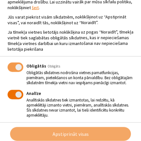
apmeklējuma drošību. Lai uzzinātu vairāk par mūsu sīkfailu politiku,
noklikšķiniet
šeit
.
Jūs varat piekrist visām sīkdatnēm, noklikšķinot uz “Apstiprināt
visas”, vai noraidīt tās, noklikšķinot uz “Noraidīt”.
Ja tīmekļa vietnes lietotājs noklikšķina uz pogas “Noraidīt”, tīmekļa
vietnē tiek saglabātas obligātās sīkdatnes, kas ir nepieciešamas
tīmekļa vietnes darbībai un kuru izmantošanai nav nepieciešama
lietotāja piekrišana
Obligātās
Obligāts
Obligātās sīkdatnes nodrošina vietnes pamatfunkcijas,
piemēram, pieteikšanos un konta pārvaldību. Bez obligātajām
sīkdatnēm tīmekļa vietni nav iespējams pienācīgi izmantot.
Analīze
Analītiskās sīkdatnes tiek izmantotas, lai redzētu, kā
apmeklētāji izmanto vietni, piemēram, analītiskās sīkdatnes.
BALLE AR “VIESTURU UN
Šīs sīkdatnes nevar izmantot, lai tieši identificētu konkrētu
DRAUGIEM”
apmeklētāju.
10.06.2022 - plkst.21.00
Apstiprināt visas
Mežrūpnieku iela 2