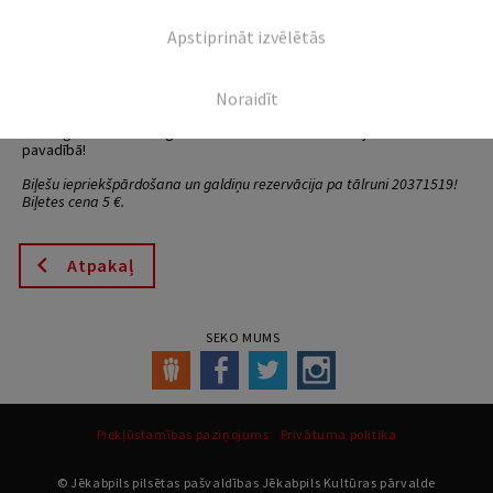
Apstiprināt izvēlētās
10. jūnijā plkst. 21.00 Jēkabpils Tautas nama pagaidu
mītnē, Mežrūpnieku ielā 2, aicinām uz balli ar “Viesturu un
draugiem”!
Klāt izlaidumu laiks, klāt vasara, klāt dejas!
Noraidīt
Uz balli īpaši aicinām izlaidumu svinētājus – parūpējies par cienastu,
aicini ģimeni un draugus un svini savu izlaidumu jestras mūzikas
pavadībā!
Biļešu
iepriekšpārdošana
un
galdiņu
rezervācija
pa tālruni 20371519!
Biļetes
cena
5 €.
Atpakaļ
SEKO MUMS
Piekļūstamības paziņojums
Privātuma politika
© Jēkabpils pilsētas pašvaldības Jēkabpils Kultūras pārvalde