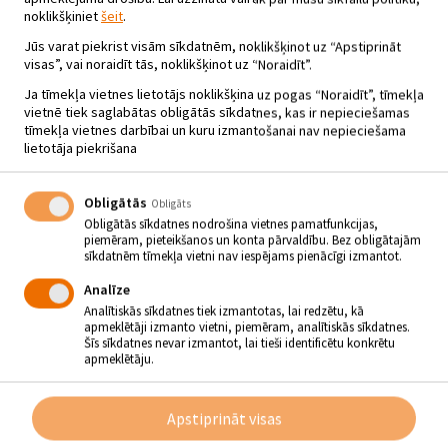
noklikšķiniet
šeit
.
Jūs varat piekrist visām sīkdatnēm, noklikšķinot uz “Apstiprināt
visas”, vai noraidīt tās, noklikšķinot uz “Noraidīt”.
Ja tīmekļa vietnes lietotājs noklikšķina uz pogas “Noraidīt”, tīmekļa
vietnē tiek saglabātas obligātās sīkdatnes, kas ir nepieciešamas
tīmekļa vietnes darbībai un kuru izmantošanai nav nepieciešama
lietotāja piekrišana
Obligātās
Obligāts
Obligātās sīkdatnes nodrošina vietnes pamatfunkcijas,
piemēram, pieteikšanos un konta pārvaldību. Bez obligātajām
sīkdatnēm tīmekļa vietni nav iespējams pienācīgi izmantot.
Analīze
Analītiskās sīkdatnes tiek izmantotas, lai redzētu, kā
apmeklētāji izmanto vietni, piemēram, analītiskās sīkdatnes.
BARIKĀŽU LAIKA ATCERES
Šīs sīkdatnes nevar izmantot, lai tieši identificētu konkrētu
apmeklētāju.
PASĀKUMS
19.01.2025 - plkst.15.00
Apstiprināt visas
Atašienes Tautas nams “Annas sāta”