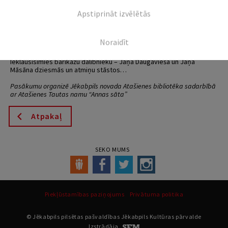
Apstiprināt izvēlētās
19.01. plkst.15:00
Atašienes Tautas nama “Annas sāta” pagalmā
Barikāžu laika atceres pasākums
Noraidīt
Atmiņas, sarunas silta tēja.
Ieklausīsimies barikāžu dalībnieku – Jāņa Daugavieša un Jāņa
Māsāna dziesmās un atmiņu stāstos…
Pasākumu organizē Jēkabpils novada Atašienes bibliotēka sadarbībā
ar Atašienes Tautas namu “Annas sāta”
Atpakaļ
SEKO MUMS
Piekļūstamības paziņojums
Privātuma politika
© Jēkabpils pilsētas pašvaldības Jēkabpils Kultūras pārvalde
Izstrādāja