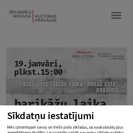
Sīkdatņu iestatījumi
Mēs izmantojam savus un trešo pušu sīkfailus, lai nodrošinātu jūsu
apmeklējuma drošību. Lai uzzinātu vairāk par mūsu sīkfailu politiku,