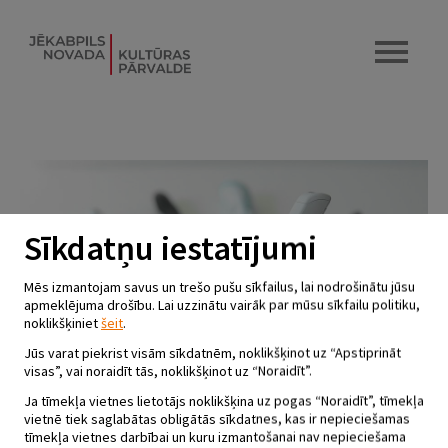
Sīkdatņu iestatījumi
Mēs izmantojam savus un trešo pušu sīkfailus, lai nodrošinātu jūsu
apmeklējuma drošību. Lai uzzinātu vairāk par mūsu sīkfailu politiku,
noklikšķiniet
šeit
.
Jūs varat piekrist visām sīkdatnēm, noklikšķinot uz “Apstiprināt
visas”, vai noraidīt tās, noklikšķinot uz “Noraidīt”.
Ja tīmekļa vietnes lietotājs noklikšķina uz pogas “Noraidīt”, tīmekļa
vietnē tiek saglabātas obligātās sīkdatnes, kas ir nepieciešamas
tīmekļa vietnes darbībai un kuru izmantošanai nav nepieciešama