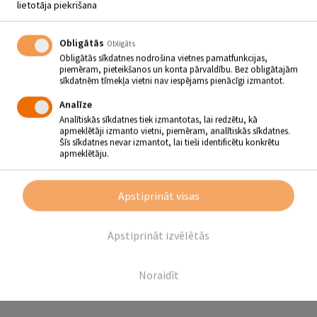
lietotāja piekrišana
BĒRNU ZĪMĒJUMU KONKURSS
“DZEJNIEKA DZEJOLIS,
Obligātās
Obligāts
ZĪMĒJUMS – MANS”
Obligātās sīkdatnes nodrošina vietnes pamatfunkcijas,
piemēram, pieteikšanos un konta pārvaldību. Bez obligātajām
sīkdatnēm tīmekļa vietni nav iespējams pienācīgi izmantot.
01.10 - 20.10
Analīze
Analītiskās sīkdatnes tiek izmantotas, lai redzētu, kā
No 1. līdz 20. oktobrim Jēkabpils pilsētas bibliotēkas
apmeklētāji izmanto vietni, piemēram, analītiskās sīkdatnes.
Bērnu un jauniešu apkalpošanas nodaļa Pormaļa ielā 11
Šīs sīkdatnes nevar izmantot, lai tieši identificētu konkrētu
aicina bērnus piedalīties zīmējumu konkursā “Dzejnieka
apmeklētāju.
dzejolis, zīmējums – mans”.
Zīmējumu konkursu veltām bērnu dzejniekam Uldim Auseklim, kurš
30. oktobrī svinēs 80. dzimšanas dienu. No dzejoļa uz dzejoli
Apstiprināt visas
dzejnieku pavada runcis Francis, kas palīdz aprakstīt norises dabā,
dzīvnieku un cilvēku dzīves situācijās. Dzejoļi ir tik dažādi – asprātīgi
un jautri, labsirdīgi un pamācoši. Tikpat dažādus gaidām darbiņus no
Apstiprināt izvēlētās
6 līdz 9-gadīgiem zīmētājiem.
Noraidīt
Atpakaļ