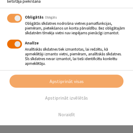
lietotāja piekrišana
“TRADICIONĀLĀS LATGALES
KRĀSAINĀS KERAMIKAS
Obligātās
Obligāts
TRADĪCIJAS” KERAMIĶA RAIVO
Obligātās sīkdatnes nodrošina vietnes pamatfunkcijas,
ANDERSONA VADĪBĀ
piemēram, pieteikšanos un konta pārvaldību. Bez obligātajām
sīkdatnēm tīmekļa vietni nav iespējams pienācīgi izmantot.
16.08 - 18.08
Analīze
Vīpes amatniecības centrs “Māzers”
Analītiskās sīkdatnes tiek izmantotas, lai redzētu, kā
apmeklētāji izmanto vietni, piemēram, analītiskās sīkdatnes.
Šīs sīkdatnes nevar izmantot, lai tieši identificētu konkrētu
apmeklētāju.
16., 17., 18. augusts
– bezmaksas meistarklases (
tradicionālās
Latgales krāsainās keramikas tradīcijas)
keramiķa Raivo Andersona
vadībā.
Apstiprināt visas
Projekts tiek realizēts ar Valsts Kultūrkapitāla fonda
mērķprogrammas “Latviešu vēsturisko zemju attīstības
programma” un biedrības “Latgales reģiona attīstības aģentūra”
finansiālu atbalstu.
Apstiprināt izvēlētās
Noraidīt
Atpakaļ