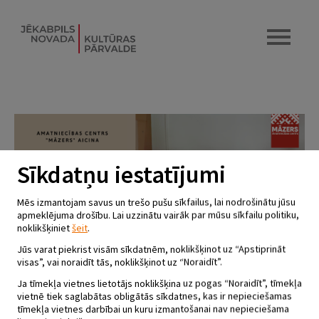
Sīkdatņu iestatījumi
Mēs izmantojam savus un trešo pušu sīkfailus, lai nodrošinātu jūsu
apmeklējuma drošību. Lai uzzinātu vairāk par mūsu sīkfailu politiku,
noklikšķiniet
šeit
.
Jūs varat piekrist visām sīkdatnēm, noklikšķinot uz “Apstiprināt
visas”, vai noraidīt tās, noklikšķinot uz “Noraidīt”.
Ja tīmekļa vietnes lietotājs noklikšķina uz pogas “Noraidīt”, tīmekļa
vietnē tiek saglabātas obligātās sīkdatnes, kas ir nepieciešamas
tīmekļa vietnes darbībai un kuru izmantošanai nav nepieciešama
BEZMAKSAS MEISTARKLASES