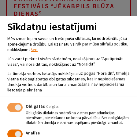
FESTIVĀLS “JĒKABPILS BLŪZA
DIENAS”
14.08 - 15.08
Sīkdatņu iestatījumi
Krustpils Brīvdabas estrāde
Mēs izmantojam savus un trešo pušu sīkfailus, lai nodrošinātu jūsu
apmeklējuma drošību. Lai uzzinātu vairāk par mūsu sīkfailu politiku,
noklikšķiniet
šeit
.
“Jēkabpils Blūza dienas”, kas bija plānotas 2020. gada
augustā ir pārceltas uz 2021. gada augustu.
Jūs varat piekrist visām sīkdatnēm, noklikšķinot uz “Apstiprināt
visas”, vai noraidīt tās, noklikšķinot uz “Noraidīt”.
Pasākuma organizatori ir pašmāju blūza grupa “Latvian Blues Band’’,
kas iepriekš ir piedalījusies vairākos nozīmīgos blūza festivālos, kā
Ja tīmekļa vietnes lietotājs noklikšķina uz pogas “Noraidīt”, tīmekļa
arī sadarbojusies ar daudziem starptautiski atzītiem māksliniekiem.
vietnē tiek saglabātas obligātās sīkdatnes, kas ir nepieciešamas
Šogad grupa svin savu 20 gadu jubileju. Festivālā uzstāsies dažādas
tīmekļa vietnes darbībai un kuru izmantošanai nav nepieciešama
Eiropas un Latvijas blūza grupas, izskanēs pasaules labākās blūza
dziesmas, kā arī oriģinālkompozīcijas. Blūza ietekme mūsdienās
lietotāja piekrišana
sastopama gandrīz visos mūzikas žanros un, lai kādā valodā izpildīts
blūza dziedājums, tā emocionālais vēstījums sasniedz ikvienu
klausītāju. Aicinām divus skaistus augusta vakarus izbaudīt blūza
Obligātās
Obligāts
mūzikas pavadījumā.
Obligātās sīkdatnes nodrošina vietnes pamatfunkcijas,
piemēram, pieteikšanos un konta pārvaldību. Bez obligātajām
Pasākums notiks gleznainā vietā pie Daugavas – Krustpils saliņā. Šī ir
sīkdatnēm tīmekļa vietni nav iespējams pienācīgi izmantot.
populāra pasākumu norises vieta Jēkabpilī, tā ir kļuvusi par iecienītu
pilsētnieku un pilsētas viesu atpūtas vietu. Te paveras brīnišķīgs
Analīze
skats uz Daugavas ieskauto pilsētas panorāmu un ikviens var