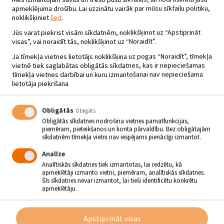
apmeklējuma drošību. Lai uzzinātu vairāk par mūsu sīkfailu politiku,
BRĪVDABAS KINO SEANSI KINO
noklikšķiniet
šeit
.
PAGALMĀ. ANIMĀCIJAS FILMA
Jūs varat piekrist visām sīkdatnēm, noklikšķinot uz “Apstiprināt
“ROKZVAIGZNE 2”
visas”, vai noraidīt tās, noklikšķinot uz “Noraidīt”.
10.08 - 12.08 - plkst.22.00
Ja tīmekļa vietnes lietotājs noklikšķina uz pogas “Noraidīt”, tīmekļa
vietnē tiek saglabātas obligātās sīkdatnes, kas ir nepieciešamas
Mežrūpnieku iela 2
tīmekļa vietnes darbībai un kuru izmantošanai nav nepieciešama
lietotāja piekrišana
No 10. līdz 12. augustam ik vakaru, plkst. 22.00, uz
brīvdabas kino seansiem pašus mazākos jēkabpiliešus
Obligātās
Obligāts
aicina Kino pagalms Jēkabpilī, Mežrūpnieku ielā 2.
Obligātās sīkdatnes nodrošina vietnes pamatfunkcijas,
Augusta sākumā Kino pagalmā izrādīsim animācijas filmu
piemēram, pieteikšanos un konta pārvaldību. Bez obligātajām
„Rokzvaigzne 2”.
sīkdatnēm tīmekļa vietni nav iespējams pienācīgi izmantot.
Rokzvaigzne Bodijs un viņa trio kļuvuši neticami populāri un
negrasās apstāties pie sasniegtā. Nu viņi nokļuvuši impresārija –
Analīze
impozantās frizūras īpašnieka auna – uzmanības lokā, kuram
Analītiskās sīkdatnes tiek izmantotas, lai redzētu, kā
padomā ne viena vien negantība – viņš ne tikai vēlas nošķirt Bodiju
apmeklētāji izmanto vietni, piemēram, analītiskās sīkdatnes.
no grupas biedriem, bet arī slēgt Rokenrola parku, kur stīgas svilina
Šīs sīkdatnes nevar izmantot, lai tieši identificētu konkrētu
pilsētas rūdītākie ģitārmūziķi. Bodija ģimenes locekļi, lai gan
apmeklētāju.
kreņķējas par viņa pēkšņo slavu, paši nokļuvuši apmātības varā un
krietni nopelna, pārdodot faniem piekariņus.
Režisors: Mark Baldo.
Apstiprināt visas