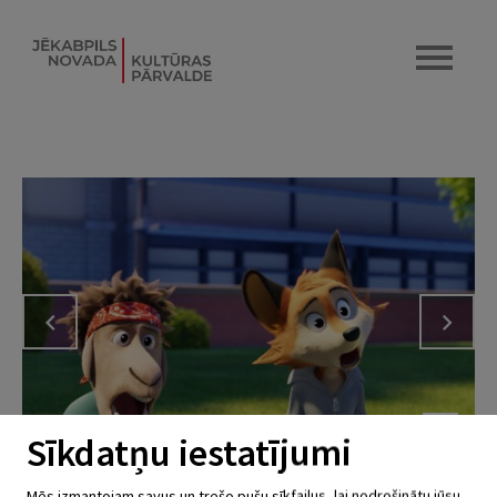
Sīkdatņu iestatījumi
Mēs izmantojam savus un trešo pušu sīkfailus, lai nodrošinātu jūsu