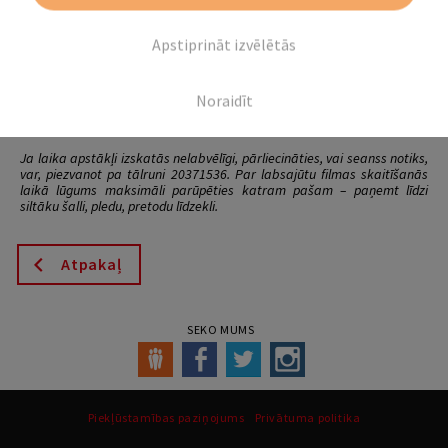
Žanrs: animācija, piedzīvojumu filma, ģimenes filma.
Filmas garums: 1 h 30 min.
Apstiprināt izvēlētās
Pirmizrāde Latvijā: 29.04.2022.
Filma latviešu valodā.
Filmas treileris:
https://www.youtube.com/watch?v=hexVcvsZsZw
Noraidīt
Biļetes iespējams iegādāties pirms seansa. Biļetes cena 3 €.
Ja laika apstākļi izskatās nelabvēlīgi, pārliecināties, vai seanss notiks,
var, piezvanot pa tālruni 20371536. Par labsajūtu filmas skaitīšanās
laikā lūgums maksimāli parūpēties katram pašam – paņemt līdzi
siltāku šalli, pledu, pretodu līdzekli.
Atpakaļ
SEKO MUMS
Piekļūstamības paziņojums
Privātuma politika