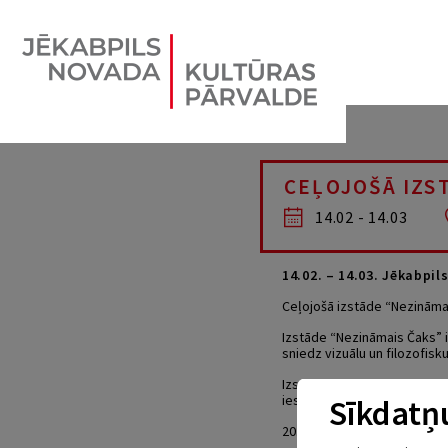
CEĻOJOŠĀ IZS
14.02 - 14.03
14.02. – 14.03. Jēkabpil
Ceļojošā izstāde “Nezināma
Izstāde “Nezināmais Čaks” i
sniedz vizuālu un filozofis
Izstādē var apskatīt Aleksan
iespēju katram interesentam 
Sīkdatņu
februārī plkst.16.00 a