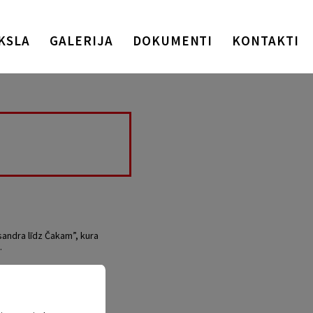
KSLA
GALERIJA
DOKUMENTI
KONTAKTI
sandra līdz Čakam”, kura
.
ku cauri laikam, dodot
ju Solvitu Elertu.