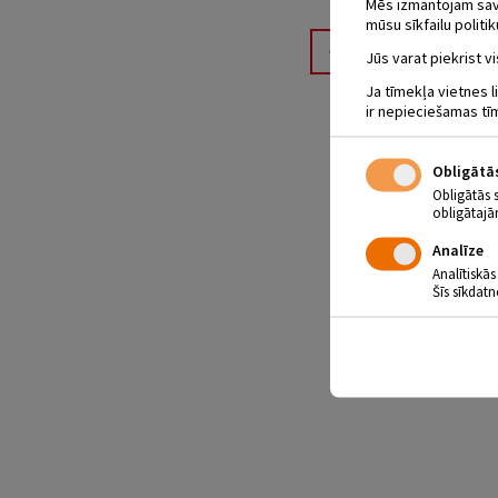
Mēs izmantojam savus
mūsu sīkfailu politik
Atpakaļ
Jūs varat piekrist vi
Ja tīmekļa vietnes l
ir nepieciešamas tī
Obligātā
Obligātās 
obligātajā
Analīze
Analītiskās
Šīs sīkdatn