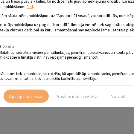
 un trešo pušu sīkfailus, lai nodrošinātu jūsu apmeklējuma drošību. Lai uzz
u, noklikšķiniet
šeit
.
sām sīkdatnēm, noklikšķinot uz “Apstiprināt visas”, vai noraidīt tās, noklikšķi
ietotājs noklikšķina uz pogas “Noraidīt”, tīmekļa vietnē tiek saglabātas obl
mekļa vietnes darbībai un kuru izmantošanai nav nepieciešama lietotāja piek
s
Obligāts
sīkdatnes nodrošina vietnes pamatfunkcijas, piemēram, pieteikšanos un konta pārv
m sīkdatnēm tīmekļa vietni nav iespējams pienācīgi izmantot.
 sīkdatnes tiek izmantotas, lai redzētu, kā apmeklētāji izmanto vietni, piemēram, an
es nevar izmantot, lai tieši identificētu konkrētu apmeklētāju.
Apstiprināt visas
Apstiprināt izvēlētās
Noraidīt