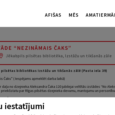
AFIŠAS
MĒS
AMATIERMĀ
TĀDE “NEZINĀMAIS ČAKS”
Jēkabpils pilsētas bibliotēka, Izstāžu un tikšanās zāle
s pilsētas bibliotēkas Izstāžu un tikšanās zālē (Pasta iela 39)
is Čaks” ( Iespējams apmeklēt darba laikā)
r daļa no dzejnieka Aleksandra Čaka 120 jubilejai veltītās izstādes “No Alek
ku priekšstatu par Rīgas pilsētas dzejnieka devumu, mantojumu un personību
dra Čaka portretus, viņa tuvinieku un draugu fotoattēlus. Tā ataino dzejnie
iepazīties ar viņa dzīvesvietām un notikumiem, kuri saistīti ar tām.
 iestatījumi
icinām uz tikšanos ar Aleksandra Čaka muzeja galveno krājuma glabātā