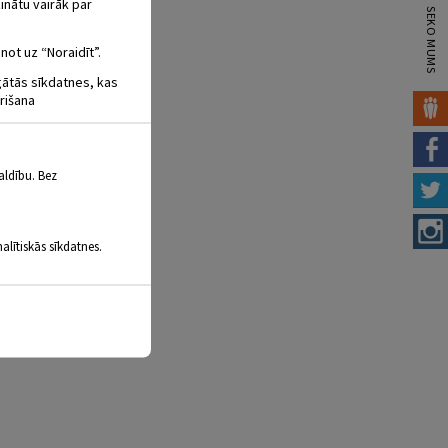
inātu vairāk par
SEKO MUMS
not uz “Noraidīt”.
igātās sīkdatnes, kas
rišana
aldību. Bez
alītiskās sīkdatnes.