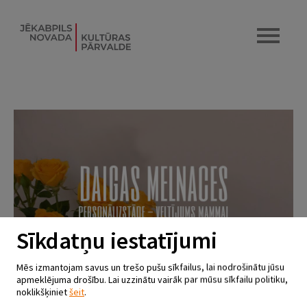
Sīkdatņu iestatījumi
Mēs izmantojam savus un trešo pušu sīkfailus, lai nodrošinātu jūsu
apmeklējuma drošību. Lai uzzinātu vairāk par mūsu sīkfailu politiku,
noklikšķiniet
šeit
.