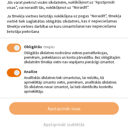
Jūs varat piekrist visām sīkdatnēm, noklikšķinot uz “Apstiprināt
visas”, vai noraidīt tās, noklikšķinot uz “Noraidīt”.
Ja tīmekļa vietnes lietotājs noklikšķina uz pogas “Noraidīt”, tīmekļa
vietnē tiek saglabātas obligātās sīkdatnes, kas ir nepieciešamas
tīmekļa vietnes darbībai un kuru izmantošanai nav nepieciešama
lietotāja piekrišana
Obligātās
Obligāts
Obligātās sīkdatnes nodrošina vietnes pamatfunkcijas,
piemēram, pieteikšanos un konta pārvaldību. Bez obligātajām
sīkdatnēm tīmekļa vietni nav iespējams pienācīgi izmantot.
Analīze
Analītiskās sīkdatnes tiek izmantotas, lai redzētu, kā
apmeklētāji izmanto vietni, piemēram, analītiskās sīkdatnes.
Šīs sīkdatnes nevar izmantot, lai tieši identificētu konkrētu
DAIGAS MELNACES
apmeklētāju.
PERSONĀLIZSTĀDE – VELTĪJUMS
MAMMAI “ES NOLĒMU TEV
Apstiprināt visas
PRIEKU DĀVINĀT”
06.04 - 06.05
Apstiprināt izvēlētās
Krustpils kultūras centrs