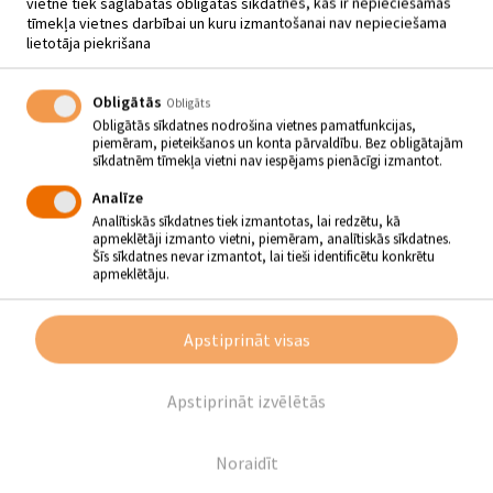
vietnē tiek saglabātas obligātās sīkdatnes, kas ir nepieciešamas
tīmekļa vietnes darbībai un kuru izmantošanai nav nepieciešama
DAUDZSĒRIJU FILMAS
lietotāja piekrišana
“PADOMJU DŽINSI” 6. –
8.SĒRIJA
Obligātās
Obligāts
Obligātās sīkdatnes nodrošina vietnes pamatfunkcijas,
04.04.2024 - plkst.18.00
piemēram, pieteikšanos un konta pārvaldību. Bez obligātajām
sīkdatnēm tīmekļa vietni nav iespējams pienācīgi izmantot.
Viesītes kultūras centrs “Sēlija”
Analīze
Analītiskās sīkdatnes tiek izmantotas, lai redzētu, kā
4.04. plkst.18.00 KINO ZĀLĒ
apmeklētāji izmanto vietni, piemēram, analītiskās sīkdatnes.
Šīs sīkdatnes nevar izmantot, lai tieši identificētu konkrētu
Daudzsēriju filmas “Padomju džinsi” 6. – 8.sērija
apmeklētāju.
“Padomju Džinsi” ir traģikomisks stāsts par brīvdomātājiem un
konformistiem, par attiecībām un izvēlēm, par robežu un pasaules
atvēršanos. Un par biksēm, kas izmainīja pasauli! Septiņdesmito
Apstiprināt visas
gadu izskaņā – laikā, kad visā PSRS ir izvērsta pati sīvākā
propaganda pret rietumu kultūru – kādā Latvijas psihiatriskajā
slimnīcā kvēls rokmūzikas fans ir izveidojis veiksmīgu un nelegālu
Apstiprināt izvēlētās
pagrīdes džinsu ražotni.
Biļetes cena: 3,-EUR
Noraidīt