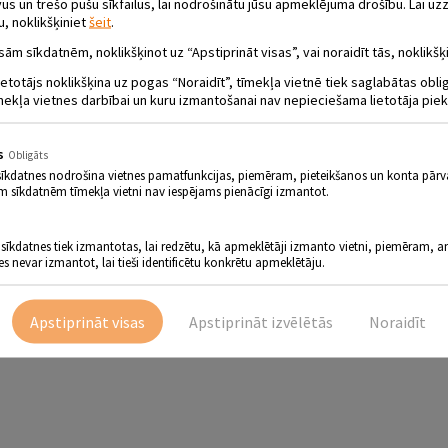
 un trešo pušu sīkfailus, lai nodrošinātu jūsu apmeklējuma drošību. Lai uzz
u, noklikšķiniet
šeit
.
sām sīkdatnēm, noklikšķinot uz “Apstiprināt visas”, vai noraidīt tās, noklikšķi
ietotājs noklikšķina uz pogas “Noraidīt”, tīmekļa vietnē tiek saglabātas obl
mekļa vietnes darbībai un kuru izmantošanai nav nepieciešama lietotāja piek
s
Obligāts
sīkdatnes nodrošina vietnes pamatfunkcijas, piemēram, pieteikšanos un konta pārv
m sīkdatnēm tīmekļa vietni nav iespējams pienācīgi izmantot.
 sīkdatnes tiek izmantotas, lai redzētu, kā apmeklētāji izmanto vietni, piemēram, an
es nevar izmantot, lai tieši identificētu konkrētu apmeklētāju.
Apstiprināt visas
Apstiprināt izvēlētās
Noraidīt