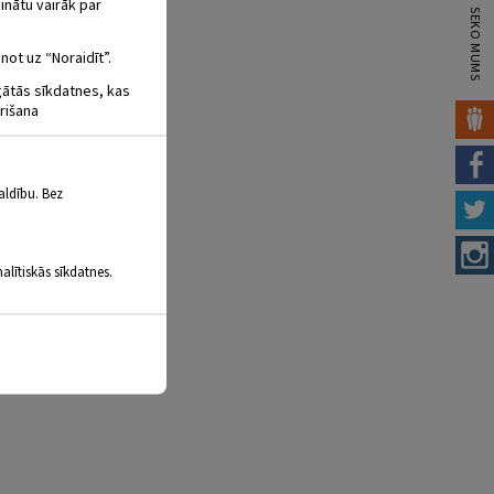
inātu vairāk par
SEKO MUMS
not uz “Noraidīt”.
igātās sīkdatnes, kas
rišana
aldību. Bez
alītiskās sīkdatnes.