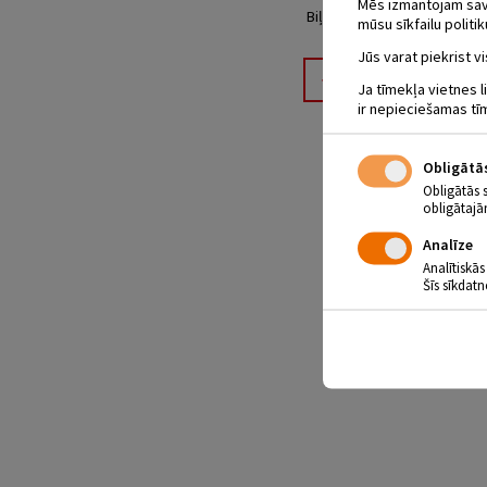
Mēs izmantojam savus
Biļetes cena: 3,- EUR
mūsu sīkfailu politik
Jūs varat piekrist vi
Atpakaļ
Ja tīmekļa vietnes l
ir nepieciešamas tī
Obligātā
Obligātās 
obligātajā
Analīze
Analītiskās
Šīs sīkdatn