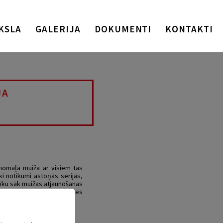
KSLA
GALERIJA
DOKUMENTI
KONTAKTI
JA
 nomaļa muiža ar visiem tās
i notikumi astoņās sērijās,
 Vīku sāk muižas atjaunošanas
iesu un latviešu inteliģences