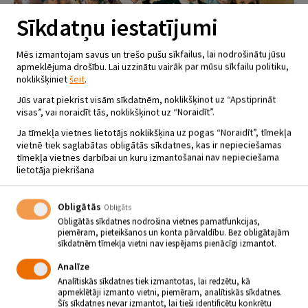
Sīkdatņu iestatījumi
Mēs izmantojam savus un trešo pušu sīkfailus, lai nodrošinātu jūsu
apmeklējuma drošību. Lai uzzinātu vairāk par mūsu sīkfailu politiku,
noklikšķiniet
šeit
.
Jūs varat piekrist visām sīkdatnēm, noklikšķinot uz “Apstiprināt
visas”, vai noraidīt tās, noklikšķinot uz “Noraidīt”.
Ja tīmekļa vietnes lietotājs noklikšķina uz pogas “Noraidīt”, tīmekļa
vietnē tiek saglabātas obligātās sīkdatnes, kas ir nepieciešamas
tīmekļa vietnes darbībai un kuru izmantošanai nav nepieciešama
lietotāja piekrišana
Obligātās
Obligāts
Obligātās sīkdatnes nodrošina vietnes pamatfunkcijas,
DAUDZSĒRIJU KOMĒDIJAS
piemēram, pieteikšanos un konta pārvaldību. Bez obligātajām
sīkdatnēm tīmekļa vietni nav iespējams pienācīgi izmantot.
“PANSIJA PILĪ” 5. 6., UN 7.
Analīze
SĒRIJA
Analītiskās sīkdatnes tiek izmantotas, lai redzētu, kā
27.02.2024 - plkst.18.00
apmeklētāji izmanto vietni, piemēram, analītiskās sīkdatnes.
Šīs sīkdatnes nevar izmantot, lai tieši identificētu konkrētu