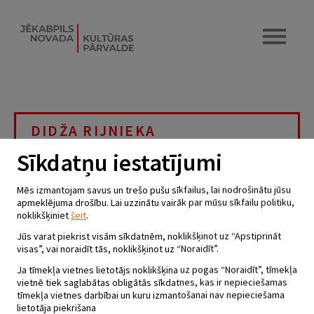
DIDŽA RIJNIEKA
KONCERTIZRĀDE “CEĻOJUMS”
Sīkdatņu iestatījumi
21.03.2024 - plkst.09.30
Mēs izmantojam savus un trešo pušu sīkfailus, lai nodrošinātu jūsu
Salas Tautas nams
apmeklējuma drošību. Lai uzzinātu vairāk par mūsu sīkfailu politiku,
noklikšķiniet
šeit
.
21.03. plkst. 9.30
Jūs varat piekrist visām sīkdatnēm, noklikšķinot uz “Apstiprināt
Salas Tautas namā pašus mazākos skatītājus priecēs
visas”, vai noraidīt tās, noklikšķinot uz “Noraidīt”.
komponista Didža Rijnieka koncertizrāde “Ceļojums”.
Ja tīmekļa vietnes lietotājs noklikšķina uz pogas “Noraidīt”, tīmekļa
“Ceļojums” ir pati jaunākā Didža Rijnieka koncertprogramma
vietnē tiek saglabātas obligātās sīkdatnes, kas ir nepieciešamas
mazajiem. Koncertā izvēlēsimies, kādā ceļojumā doties. Tas būs
tīmekļa vietnes darbībai un kuru izmantošanai nav nepieciešama
pārgājiens. Protams, ka svarīgi ir izvēlēties laika apstākļiem
lietotāja piekrišana
piemērotus apavus un apģērbu. Droši vien, ka vajadzētu paņemt līdz