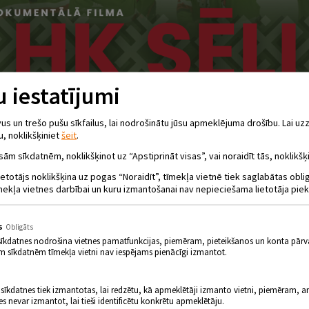
 iestatījumi
 un trešo pušu sīkfailus, lai nodrošinātu jūsu apmeklējuma drošību. Lai uzz
u, noklikšķiniet
šeit
.
sām sīkdatnēm, noklikšķinot uz “Apstiprināt visas”, vai noraidīt tās, noklikšķi
ietotājs noklikšķina uz pogas “Noraidīt”, tīmekļa vietnē tiek saglabātas obl
mekļa vietnes darbībai un kuru izmantošanai nav nepieciešama lietotāja piek
s
Obligāts
sīkdatnes nodrošina vietnes pamatfunkcijas, piemēram, pieteikšanos un konta pārv
m sīkdatnēm tīmekļa vietni nav iespējams pienācīgi izmantot.
 sīkdatnes tiek izmantotas, lai redzētu, kā apmeklētāji izmanto vietni, piemēram, an
es nevar izmantot, lai tieši identificētu konkrētu apmeklētāju.