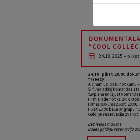
DOKUMENTĀLĀS
“COOL COLLEC
24.10.2025 - plkst
24.10. plkst.20.00 dokum
“Freezy”.
Aicinām uz īpašu notikumu –
Šī filma atklāj komandas stā
tuvplānā un izjust komandas
Pirmizrāde notiks 24. oktob
Filmas sākums plkst. 20.00, 
Plkst.23.00 balle ar grupu “C
Galdiņu rezervācija zvanot:
Bez ieejas maksas
Balles galdiņu rezervācija z