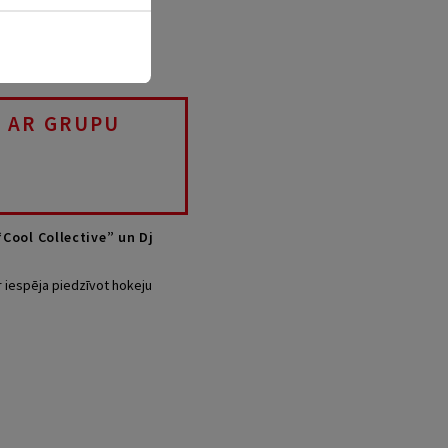
E AR GRUPU
“Cool Collective” un Dj
ir iespēja piedzīvot hokeju