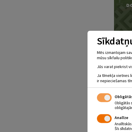
Sīkdatņu
Mēs izmantojam savus
mūsu sīkfailu politik
Jūs varat piekrist vi
Ja tīmekļa vietnes l
ir nepieciešamas tī
Obligātā
Obligātās 
obligātajā
Analīze
Analītiskās
Šīs sīkdatn