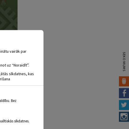
inātu vairāk par
SEKO MUMS
not uz “Noraidīt”.
igātās sīkdatnes, kas
rišana
aldību. Bez
alītiskās sīkdatnes.