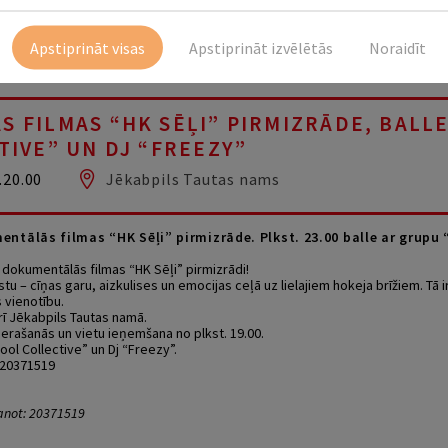
Apstiprināt visas
Apstiprināt izvēlētās
Noraidīt
 FILMAS “HK SĒĻI” PIRMIZRĀDE, BALL
TIVE” UN DJ “FREEZY”
.20.00
Jēkabpils Tautas nams
entālās filmas “HK Sēļi” pirmizrāde. Plkst. 23.00 balle ar grupu 
 dokumentālās filmas “HK Sēļi” pirmizrādi!
stu – cīņas garu, aizkulises un emocijas ceļā uz lielajiem hokeja brīžiem. Tā 
 vienotību.
rī Jēkabpils Tautas namā.
ierašanās un vietu ieņemšana no plkst. 19.00.
ool Collective” un Dj “Freezy”.
 20371519
vanot: 20371519