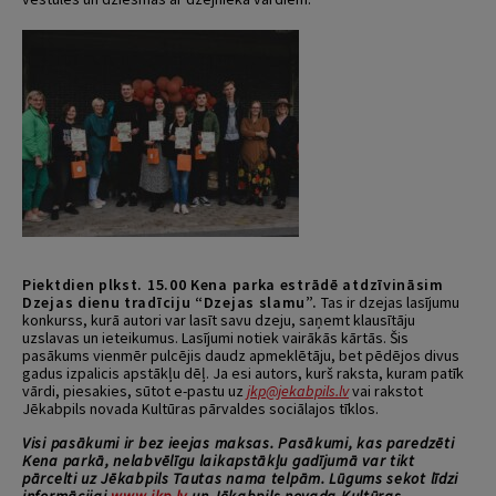
Piektdien plkst. 15.00 Kena parka estrādē atdzīvināsim
Dzejas dienu tradīciju “Dzejas slamu”.
Tas ir dzejas lasījumu
konkurss, kurā autori var lasīt savu dzeju, saņemt klausītāju
uzslavas un ieteikumus. Lasījumi notiek vairākās kārtās. Šis
pasākums vienmēr pulcējis daudz apmeklētāju, bet pēdējos divus
gadus izpalicis apstākļu dēļ. Ja esi autors, kurš raksta, kuram patīk
vārdi, piesakies, sūtot e-pastu uz
jkp@jekabpils.lv
vai rakstot
Jēkabpils novada Kultūras pārvaldes sociālajos tīklos.
Visi pasākumi ir bez ieejas maksas. Pasākumi, kas paredzēti
Kena parkā, nelabvēlīgu laikapstākļu gadījumā var tikt
pārcelti uz Jēkabpils Tautas nama telpām. Lūgums sekot līdzi