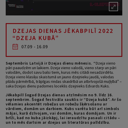
DZEJAS DIENAS JĒKABPILĪ 2022
“DZEJA KUBĀ”
07.09 - 16.09
Septembris Latvijā ir Dzejas dienu mēnesis. “
Dzeja vieno
pāri paaudzēm un laikiem. Dzeja vieno valodā, vieno starp un pāri
valodām, dodot savu balsi tiem, kurus mēs citādi nesadzirdētu.
Dzeja vieno klasiķu skaistumā un jauno dzejnieku jaudā, valodas
plūdu pārmērībā, trāpīgas rindas skaidrībā un atbrīvojošā muļķībā” –
saka Dzejas dienu padomes loceklis dzejnieks Edvards Kuks.
Jēkabpilī šogad Dzejas dienas atzīmēsim no 9. līdz 16.
septembrim. Šogad festivāla sauklis ir “Dzeja kubā”. Ar šo
vēlamies akcentēt robežas un robežu šķērsošanu ar
vārdiem, domām un darbiem. Kubs varētu būt arī simbols
mājai, kurā dzīvojam, vai domām, kuras domājam. Un ir
brīži, kad no kuba jāizkāpj, lai ieraudzītu pasauli citādu –
un to mēs darīsim ar dzejas un literatūras palīdzību.