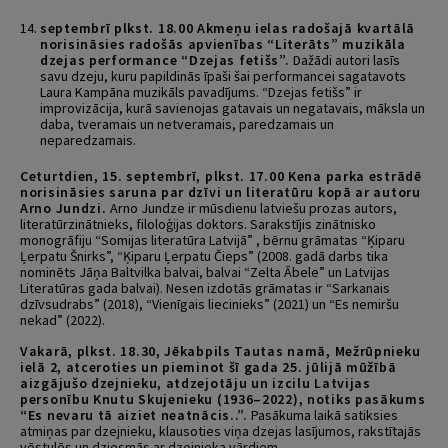
septembrī plkst. 18.00 Akmeņu ielas radošajā kvartālā
norisināsies radošās apvienības “Literāts” muzikāla
dzejas performance “Dzejas fetišs”.
Dažādi autori lasīs
savu dzeju, kuru papildinās īpaši šai performancei sagatavots
Laura Kampāna muzikāls pavadījums. “Dzejas fetišs” ir
improvizācija, kurā savienojas gatavais un negatavais, māksla un
daba, tveramais un netveramais, paredzamais un
neparedzamais.
Ceturtdien, 15. septembrī, plkst. 17.00 Kena parka estrādē
norisināsies saruna par dzīvi un literatūru kopā ar autoru
Arno Jundzi.
Arno Jundze ir mūsdienu latviešu prozas autors,
literatūrzinātnieks, filoloģijas doktors. Sarakstījis zinātnisko
monogrāfiju “Somijas literatūra Latvijā” , bērnu grāmatas “Ķiparu
Ļerpatu Šnirks”, “Ķiparu Ļerpatu Čieps” (2008. gadā darbs tika
nominēts Jāņa Baltvilka balvai, balvai “Zelta Ābele” un Latvijas
Literatūras gada balvai). Nesen izdotās grāmatas ir “Sarkanais
dzīvsudrabs” (2018), “Vienīgais liecinieks” (2021) un “Es nemiršu
nekad” (2022).
Vakarā, plkst. 18.30, Jēkabpils Tautas namā, Mežrūpnieku
ielā 2, atceroties un pieminot šī gada 25. jūlijā mūžībā
aizgājušo dzejnieku, atdzejotāju un izcilu Latvijas
personību Knutu Skujenieku (1936–2022), notiks pasākums
“Es nevaru tā aiziet neatnācis..”.
Pasākuma laikā satiksies
atmiņas par dzejnieku, klausoties viņa dzejas lasījumos, rakstītajās
vēstulēs un dziesmās ar dzejnieka vārdiem.