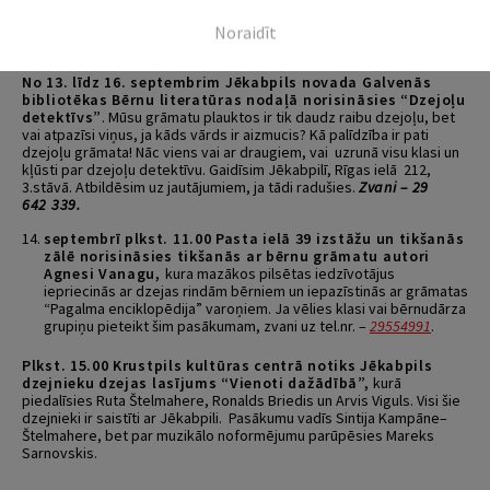
mums sniegs Jēkabpils Valsts ģimnāzijas audzēkņi
Noraidīt
Roberts Rāviņš, Katrīna Kotoviča un Rihards Podāns.
Paldies skolotājai Sandrai Bondarei.
No 13. līdz 16. septembrim Jēkabpils novada Galvenās
bibliotēkas Bērnu literatūras nodaļā norisināsies “Dzejoļu
detektīvs”
. Mūsu grāmatu plauktos ir tik daudz raibu dzejoļu, bet
vai atpazīsi viņus, ja kāds vārds ir aizmucis? Kā palīdzība ir pati
dzejoļu grāmata! Nāc viens vai ar draugiem, vai uzrunā visu klasi un
kļūsti par dzejoļu detektīvu. Gaidīsim Jēkabpilī, Rīgas ielā 212,
3.stāvā. Atbildēsim uz jautājumiem, ja tādi radušies.
Zvani – 29
642 339.
septembrī plkst. 11.00 Pasta ielā 39 izstāžu un tikšanās
zālē norisināsies tikšanās ar bērnu grāmatu autori
Agnesi Vanagu,
kura mazākos pilsētas iedzīvotājus
iepriecinās ar dzejas rindām bērniem un iepazīstinās ar grāmatas
“Pagalma enciklopēdija” varoņiem. Ja vēlies klasi vai bērnudārza
grupiņu pieteikt šim pasākumam, zvani uz tel.nr. –
29554991
.
Plkst. 15.00 Krustpils kultūras centrā notiks Jēkabpils
dzejnieku dzejas lasījums “Vienoti dažādībā”,
kurā
piedalīsies Ruta Štelmahere, Ronalds Briedis un Arvis Viguls. Visi šie
dzejnieki ir saistīti ar Jēkabpili. Pasākumu vadīs Sintija Kampāne–
Štelmahere, bet par muzikālo noformējumu parūpēsies Mareks
Sarnovskis.