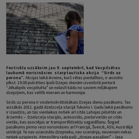
Festivālu uzsāksim jau 9. septembrī, kad Vecpilsētas
laukumā norisināsies starptautiska akcija
“Sirds uz
perona”.
Akcijas laikā ikviens, kurš vēlas piedalīties, ir aicināts
plkst. 19.00 pulcēties īpaši Dzejas dienām izveidotā pieturā
“Jēkabpils vecpilsēta” un nolasīt kādu no saviem mīļākajiem
dzejoļiem, kas veltīti mieram un harmonijai.
Sirds uz perona ir visdemokrātiskākais Dzejas dienu pasākums. Tas
aizsākās 2011. gadā dzelzceļa stacijā Tukums I. Gadu laikā pasākums
ir izaudzis, un tas vienlaikus notiek arī citās Latvijas pilsētās un
ārzemēs – Dzelzceļa stacijās, autoostās, pieturvietās un citās
vietās, kas asociējas ar transportlīdzekļu sagaidīšanu. Šogad
pasākums pirmo reizi norisināsies arī Francijā, Šveicē, ASV, Austrālijā
unVācijā. Te nav uzaicinātu dzejnieku, nav scenārija, nevienam nekas
netiek uzspiests. Atmosfēru rada paši „dzejas pasažieri” – lasa