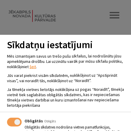
Sīkdatņu iestatījumi
DZEJAS DIENU AKCIJA “SALIEC
Mēs izmantojam savus un trešo pušu sīkfailus, lai nodrošinātu jūsu
SAVU GRĀMATDZEJOLI”
apmeklējuma drošību. Lai uzzinātu vairāk par mūsu sīkfailu politiku,
noklikšķiniet
šeit
.
02.09 - 28.09
Jūs varat piekrist visām sīkdatnēm, noklikšķinot uz “Apstiprināt
Jēkabpils novada Galvenā bibliotēka
visas”, vai noraidīt tās, noklikšķinot uz “Noraidīt”.
Ja tīmekļa vietnes lietotājs noklikšķina uz pogas “Noraidīt”, tīmekļa
vietnē tiek saglabātas obligātās sīkdatnes, kas ir nepieciešamas
02.09. – 28.09.2024.
tīmekļa vietnes darbībai un kuru izmantošanai nav nepieciešama
Dzejas dienu akcija “Saliec savu grāmatdzejoli”
lietotāja piekrišana
Personiskā bibliotēka ir katras mājas lepnums. Lai vai kāda būtu
motivācija paņemt rokās grāmatu, skaidrs ir viens – tas ir lielisks
laika kavēklis ar pievienoto vērtību. Tā vienmēr ir mums blakus,
Obligātās
Obligāts
rokas stiepiena attālumā…
Obligātās sīkdatnes nodrošina vietnes pamatfunkcijas,
Mīļie grāmatu lasītāji un ne tikai aicinām jūs mēģināt sarindot