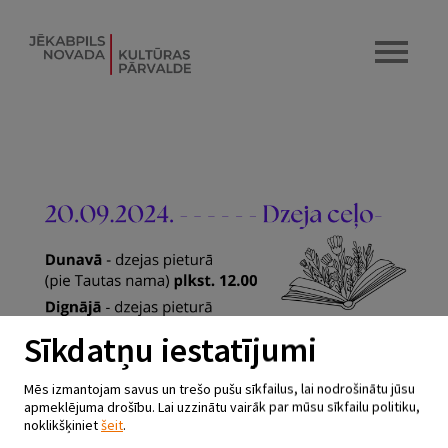
Sīkdatņu iestatījumi
Mēs izmantojam savus un trešo pušu sīkfailus, lai nodrošinātu jūsu
apmeklējuma drošību. Lai uzzinātu vairāk par mūsu sīkfailu politiku,
noklikšķiniet
šeit
.