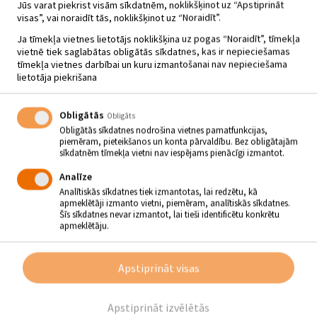
Jūs varat piekrist visām sīkdatnēm, noklikšķinot uz “Apstiprināt
visas”, vai noraidīt tās, noklikšķinot uz “Noraidīt”.
Ja tīmekļa vietnes lietotājs noklikšķina uz pogas “Noraidīt”, tīmekļa
vietnē tiek saglabātas obligātās sīkdatnes, kas ir nepieciešamas
tīmekļa vietnes darbībai un kuru izmantošanai nav nepieciešama
lietotāja piekrišana
Obligātās
Obligāts
Obligātās sīkdatnes nodrošina vietnes pamatfunkcijas,
piemēram, pieteikšanos un konta pārvaldību. Bez obligātajām
sīkdatnēm tīmekļa vietni nav iespējams pienācīgi izmantot.
Analīze
Analītiskās sīkdatnes tiek izmantotas, lai redzētu, kā
apmeklētāji izmanto vietni, piemēram, analītiskās sīkdatnes.
Šīs sīkdatnes nevar izmantot, lai tieši identificētu konkrētu
apmeklētāju.
DZEJAS DIENU PASĀKUMS
“DZEJA RUNĀ, DZEJU DZIED”
Apstiprināt visas
20.09.2024 - plkst.14.00
Dignājas pagasta Vandāni
Apstiprināt izvēlētās