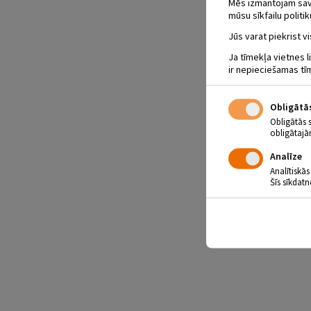
Mēs izmantojam savus
mūsu sīkfailu politik
Jūs varat piekrist vi
Ja tīmekļa vietnes l
ir nepieciešamas tī
Obligātā
Obligātās 
obligātajā
Analīze
Analītiskās
Šīs sīkdatn