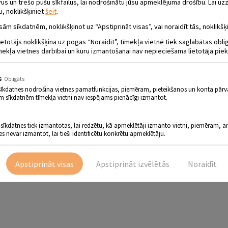
 un trešo pušu sīkfailus, lai nodrošinātu jūsu apmeklējuma drošību. Lai uzz
u, noklikšķiniet
šeit
.
sām sīkdatnēm, noklikšķinot uz “Apstiprināt visas”, vai noraidīt tās, noklikšķi
ietotājs noklikšķina uz pogas “Noraidīt”, tīmekļa vietnē tiek saglabātas obl
mekļa vietnes darbībai un kuru izmantošanai nav nepieciešama lietotāja piek
s
Obligāts
sīkdatnes nodrošina vietnes pamatfunkcijas, piemēram, pieteikšanos un konta pārv
m sīkdatnēm tīmekļa vietni nav iespējams pienācīgi izmantot.
 sīkdatnes tiek izmantotas, lai redzētu, kā apmeklētāji izmanto vietni, piemēram, an
es nevar izmantot, lai tieši identificētu konkrētu apmeklētāju.
Apstiprināt visas
Apstiprināt izvēlētās
Noraidīt