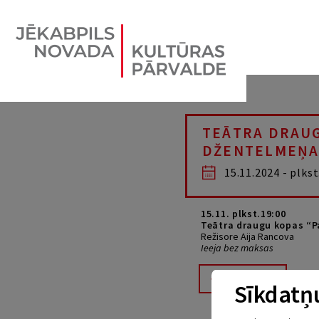
TEĀTRA DRAUG
DŽENTELMEŅA
15.11.2024 - plkst
15.11. plkst.19:00
Teātra draugu kopas “P
Režisore Aija Rancova
Ieeja bez maksas
Atpakaļ
Sīkdatņu