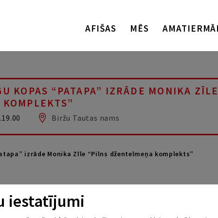
AFIŠAS
MĒS
AMATIERMĀ
U KOPAS “PATAPA” IZRĀDE MONIKA ZĪLE
 KOMPLEKTS”
.19.00
Biržu Tautas nams
atapa” izrāde Monika Zīle “Pilns džentelmeņa komplekts”
 iestatījumi