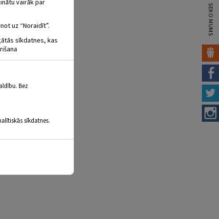
inātu vairāk par
SEKO MUMS
not uz “Noraidīt”.
igātās sīkdatnes, kas
rišana
aldību. Bez
alītiskās sīkdatnes.