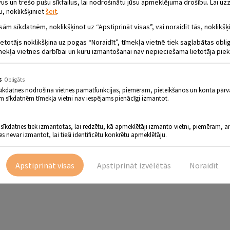
 un trešo pušu sīkfailus, lai nodrošinātu jūsu apmeklējuma drošību. Lai uzz
u, noklikšķiniet
šeit
.
sām sīkdatnēm, noklikšķinot uz “Apstiprināt visas”, vai noraidīt tās, noklikšķi
ietotājs noklikšķina uz pogas “Noraidīt”, tīmekļa vietnē tiek saglabātas obl
mekļa vietnes darbībai un kuru izmantošanai nav nepieciešama lietotāja piek
A – JĒKABPILS PILSĒTAS BIBLIOTĒKAS D
s
Obligāts
BIRŽI”.
sīkdatnes nodrošina vietnes pamatfunkcijas, piemēram, pieteikšanos un konta pārv
m sīkdatnēm tīmekļa vietni nav iespējams pienācīgi izmantot.
 sīkdatnes tiek izmantotas, lai redzētu, kā apmeklētāji izmanto vietni, piemēram, an
ar Jēkabpils pilsētas bibliotēkas kolektīvu un Biedrību Jēkabpi
es nevar izmantot, lai tieši identificētu konkrētu apmeklētāju.
aistīti ar Jēkabpils pilsētu, tās rašanos un vēsturi. Ekspedīcijā “Birži”, 
mies, kādas liecības palikušas no Kurzemes hercogistes laikiem. Interesē
Apstiprināt visas
Apstiprināt izvēlētās
Noraidīt
el. 29554991.