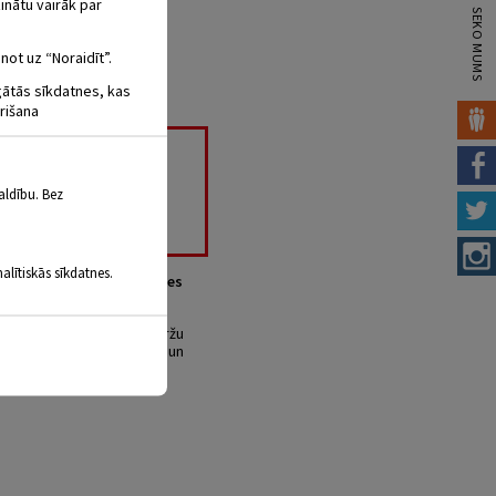
inātu vairāk par
SEKO MUMS
not uz “Noraidīt”.
igātās sīkdatnes, kas
rišana
IENA.
aldību. Bez
alītiskās sīkdatnes.
ls mantojums piedalīties
dodamies pārgājienā pa Biržu
jamies par vietām, lietām un