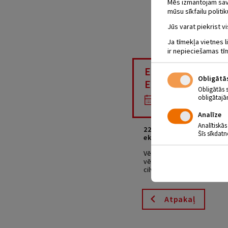
Mēs izmantojam savus
mūsu sīkfailu politik
Jūs varat piekrist vi
Ja tīmekļa vietnes l
ir nepieciešamas tī
EMĪLIJAS DIEN
Obligātā
EKSPEDĪCIJA “
Obligātās 
obligātajā
22.05.2022
Analīze
Analītiskās
22. maijā aicinām kopā 
Šīs sīkdatn
ekspedīcijā “Birži”.
Vēsturiski Birži ir cieši s
vēsturiskajām vietām, skatā
cilvēkiem. Pieteikšanās pa t
Atpakaļ