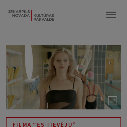
FILMA “ES TIEVĒJU”