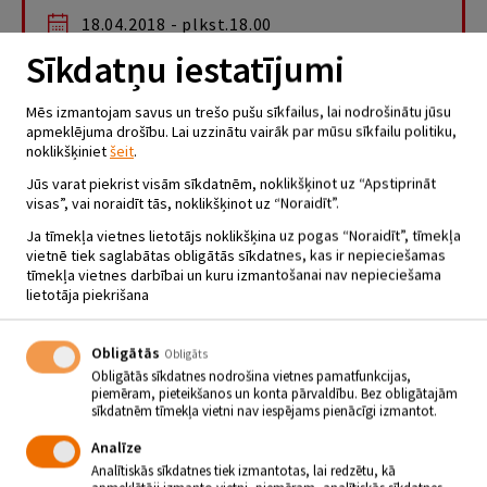
18.04.2018 - plkst.18.00
Sīkdatņu iestatījumi
Aprīļa otrajā pusē, 17. – 19. aprīlī plkst. 18.00 un 20. aprīlī
plkst. 15.00 un plkst. 18.00, Kino Mītnē Jēkabpils Tautas
Mēs izmantojam savus un trešo pušu sīkfailus, lai nodrošinātu jūsu
nama Kamerzālē tiks demonstrēta komēdija “Es tievēju”
apmeklējuma drošību. Lai uzzinātu vairāk par mūsu sīkfailu politiku,
(“Я худею”).
noklikšķiniet
šeit
.
Aņa mīl labi paēst un mīl arī savu puisi – sportistu Žeņu. Ēšanas dēļ
Jūs varat piekrist visām sīkdatnēm, noklikšķinot uz “Apstiprināt
viņi arī izšķiras: Žeņam nemaz nepatīk, kā izskatās Aņa, kad
visas”, vai noraidīt tās, noklikšķinot uz “Noraidīt”.
pieņēmusies svarā par 20 kilogramiem. Bet Aņa nepadodas
–
uzstāda mērķi atbrīvoties no liekā svara, lai atgūtu iemīļoto un kļūtu
Ja tīmekļa vietnes lietotājs noklikšķina uz pogas “Noraidīt”, tīmekļa
laimīga!
vietnē tiek saglabātas obligātās sīkdatnes, kas ir nepieciešamas
tīmekļa vietnes darbībai un kuru izmantošanai nav nepieciešama
Grūtajā cīņā ar liekajiem kilogramiem viņai palīdz labsirdīgais
lietotāja piekrišana
Nikolajs, kas ir “ķerts” uz veselīgu dzīvesveidu, un Aņas labākā
draudzene. Kas uzvarēs – veselīgs dzīvesveids vai liekais svars?
Aleksandra Bortiča lomas dēļ pieņēmās svarā vairāk nekā par 20
Obligātās
Obligāts
kilogramiem. Tā ir pirmā pasaulē zināmā filma, kur aktrise sižeta
Obligātās sīkdatnes nodrošina vietnes pamatfunkcijas,
ietvaros ir gan pieņēmusies svarā, gan arī notievējusi.
piemēram, pieteikšanos un konta pārvaldību. Bez obligātajām
sīkdatnēm tīmekļa vietni nav iespējams pienācīgi izmantot.
Analīze
Režisors: Aleksejs Nužnijs
Analītiskās sīkdatnes tiek izmantotas, lai redzētu, kā
Scenārijs: Nikolajs Kuļikovs, Aleksejs Nužnijs