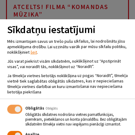
ATCELTS! FILMA “KOMANDAS
MŪZIKA”
12.11.2020 - plkst.18.00
Sīkdatņu iestatījumi
Jēkabpils Tautas nams
Mēs izmantojam savus un trešo pušu sīkfailus, lai nodrošinātu jūsu
apmeklējuma drošību. Lai uzzinātu vairāk par mūsu sīkfailu politiku,
FILMAS SEANSS ATCELTS!
noklikšķiniet
šeit
.
novembrī plkst. 18.00 Jēkabpils Tautas nama Lielajā
Jūs varat piekrist visām sīkdatnēm, noklikšķinot uz “Apstiprināt
zālē aicinām uz dokumentālās filmas “Komandas
visas”, vai noraidīt tās, noklikšķinot uz “Noraidīt”.
mūzika” seansu un tikšanos ar režisoru Ati Klimoviču.
Tas ir stāsts par Latvijas sieviešu basketbola izlasi 2019. gada
Ja tīmekļa vietnes lietotājs noklikšķina uz pogas “Noraidīt”, tīmekļa
sezonā – par 12 izlases dalībniecēm un treneri Mārtiņu Zībartu,
vietnē tiek saglabātas obligātās sīkdatnes, kas ir nepieciešamas
par grūto un iedvesmojošo kopā izlasē pavadīto laiku un
tīmekļa vietnes darbībai un kuru izmantošanai nav nepieciešama
komandas attiecībām, kas būtiski ietekmē katras sportistes
lietotāja piekrišana
tālāko cilvēcisko un sportisko likteni.
Esam sekojuši līdzi Latvijas sieviešu basketbola izlases gaitām
Obligātās
Obligāts
Eiropas čempionātā, atspoguļojot spriedzi un emocionālas
Obligātās sīkdatnes nodrošina vietnes pamatfunkcijas,
situācijas cīņā par iespēju spēlēt Tokijas olimpiskajās spēlēs, kura
piemēram, pieteikšanos un konta pārvaldību. Bez obligātajām
šoreiz izrādījās neveiksmīga. Meklējām atbildes arī uz sportā tik
sīkdatnēm tīmekļa vietni nav iespējams pienācīgi izmantot.
svarīgo jautājumu par spēju tiekties pēc uzvaras un pārciest
zaudējumu.
Analīze