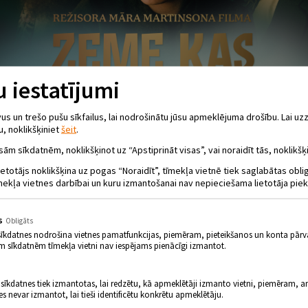
 iestatījumi
 un trešo pušu sīkfailus, lai nodrošinātu jūsu apmeklējuma drošību. Lai uzz
u, noklikšķiniet
šeit
.
sām sīkdatnēm, noklikšķinot uz “Apstiprināt visas”, vai noraidīt tās, noklikšķi
ietotājs noklikšķina uz pogas “Noraidīt”, tīmekļa vietnē tiek saglabātas obl
mekļa vietnes darbībai un kuru izmantošanai nav nepieciešama lietotāja piek
s
Obligāts
sīkdatnes nodrošina vietnes pamatfunkcijas, piemēram, pieteikšanos un konta pārv
m sīkdatnēm tīmekļa vietni nav iespējams pienācīgi izmantot.
 sīkdatnes tiek izmantotas, lai redzētu, kā apmeklētāji izmanto vietni, piemēram, an
es nevar izmantot, lai tieši identificētu konkrētu apmeklētāju.