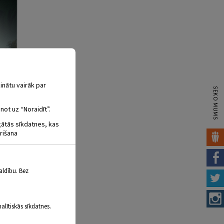
inātu vairāk par
SEKO MUMS
not uz “Noraidīt”.
igātās sīkdatnes, kas
rišana
aldību. Bez
alītiskās sīkdatnes.