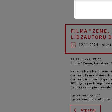
FILMA “ZEME,
LĪDZAUTORU D
12.11.2024 - plkst
12.11. plkst. 19:00
Filma “Zeme, kas dzied”
Režisora Māra Martinsona un
dzimšanu Pirmo latviešu dzi
dzimšanu un uzņēmīgajiem c
2023. gadā piedzīvojām vēri
tradīcijas simt piecdesmito
Biļetes cena: 3,- EUR
Biļetes pieejamas Jēkabpil
Atpakaļ