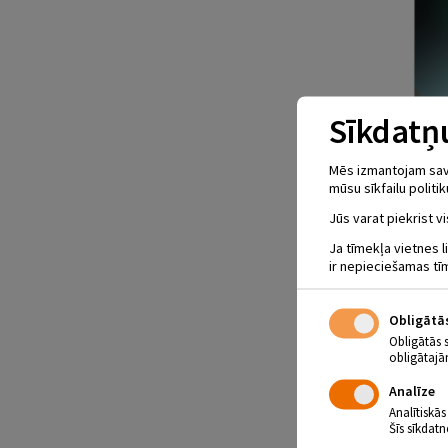
Sīkdatņu
Mēs izmantojam savus
mūsu sīkfailu politik
Jūs varat piekrist vi
Ja tīmekļa vietnes l
ir nepieciešamas tī
Obligātā
Obligātās 
obligātajā
Analīze
Analītiskās
Šīs sīkdatn