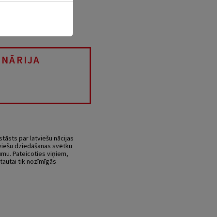
ENĀRIJA
tāsts par latviešu nācijas
tviešu dziedāšanas svētku
mu. Pateicoties viņiem,
tautai tik nozīmīgās