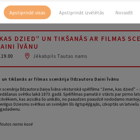
Apstiprināt visas
Apstiprināt izvēlētās
Noraidīt
 KAS DZIED” UN TIKŠANĀS AR FILMAS SC
AINI ĪVĀNU
.19.00
Jēkabpils Tautas nams
 un tikšanās ar filmas scenārija līdzautoru Daini Īvānu
 scenārija līdzautora Daiņa Īvāna vēsturiskā spēlfilma “Zeme, kas dzied” – s
edāšanas svētku laikā 1873. gadā. Spēlfilmas pamatā ir stāsts par pirmo la
ilvēkiem, kas aizsāka šo unikālo, no paaudzes paaudzē nododamo mantoju
enīgus Dziesmu svētkus un svinējām šīs ilgtspējīgajās, izkoptās un latviešu 
 gadadienu.
s Tautas nama kasē