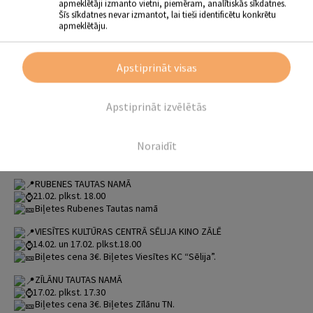
apmeklētāji izmanto vietni, piemēram, analītiskās sīkdatnes.
Biļetes iespējams nopirkt pirms seansa.
Šīs sīkdatnes nevar izmantot, lai tieši identificētu konkrētu
apmeklētāju.
BIRŽU TAUTAS NAMĀ
3.02. plkst. 14.30 un 18.00
Biļetes cena 3€. Biļetes Biržu Tautas namā.
Apstiprināt visas
SALAS TAUTAS NAMĀ
10.02. plkst. 14.00 un plkst. 18.00
Biļetes cena 3€. Biļetes Salas Tautas nama kasē (3. stāva
Apstiprināt izvēlētās
administrācijā) biļešu tirdzniecības laikos, kā arī pirms seansa.
GĀRSENES TAUTAS NAMĀ
Noraidīt
17.02. plkst. 18.00
Biļetes Gārsenes Tautas namā
RUBENES TAUTAS NAMĀ
21.02. plkst. 18.00
Biļetes Rubenes Tautas namā
VIESĪTES KULTŪRAS CENTRĀ SĒLIJA KINO ZĀLĒ
14.02. un 17.02. plkst.18.00
Biļetes cena 3€. Biļetes Viesītes KC “Sēlija”.
ZĪLĀNU TAUTAS NAMĀ
17.02. plkst. 17.30
Biļetes cena 3€. Biļetes Zīlānu TN.