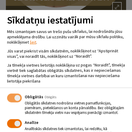
Sīkdatņu iestatījumi
FILMAS “MĀTES PIENS” SEANSI
Mēs izmantojam savus un trešo pušu sīkfailus, lai nodrošinātu jūsu
apmeklējuma drošību. Lai uzzinātu vairāk par mūsu sīkfailu politiku,
JĒKABPILS NOVADĀ
noklikšķiniet
šeit
.
21.02.2023
Jūs varat piekrist visām sīkdatnēm, noklikšķinot uz “Apstiprināt
visas”, vai noraidīt tās, noklikšķinot uz “Noraidīt”.
Ja tīmekļa vietnes lietotājs noklikšķina uz pogas “Noraidīt”, tīmekļa
Jaunāko latviešu filmu “Mātes piens”, kas veidota pēc popluārā
rakstnieces Noras Ikstenas romāna “Mātes piens”, būs iespējams
vietnē tiek saglabātas obligātās sīkdatnes, kas ir nepieciešamas
noskatīties arī pie mums.
tīmekļa vietnes darbībai un kuru izmantošanai nav nepieciešama
Izvēlies, kur un kad noskatīties šo jauno latviešu filmu.
lietotāja piekrišana
JĒKABPILS TAUTAS NAMĀ
Obligātās
Obligāts
8.02., 9.02., 10.02. plkst. 18.00
Obligātās sīkdatnes nodrošina vietnes pamatfunkcijas,
PAPILDSEANSS 14.02. plkst. 18.00
piemēram, pieteikšanos un konta pārvaldību. Bez obligātajām
Ieejas maksa 3€. Biļetes Jēkabpils Tautas nama kasē (Brīvības
sīkdatnēm tīmekļa vietni nav iespējams pienācīgi izmantot.
ielā 45), kā arī pirms seansa.
Analīze
AKNĪSTES PĀRVALDES ZĀLĒ
16.02. plkst. 18.00
Analītiskās sīkdatnes tiek izmantotas, lai redzētu, kā