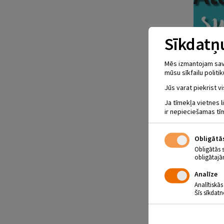
Sīkdatņu
Mēs izmantojam savus
mūsu sīkfailu politik
Jūs varat piekrist vi
Ja tīmekļa vietnes l
ir nepieciešamas tī
Obligātā
Obligātās 
obligātajā
Analīze
Analītiskās
Šīs sīkdatn