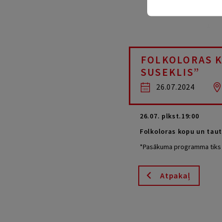
FOLKOLORAS K
SUSEKLIS”
26.07.2024
26.07. plkst.19:00
Folkoloras kopu un taut
*Pasākuma programma tiks p
Atpakaļ