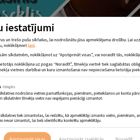
 iestatījumi
 un trešo pušu sīkfailus, lai nodrošinātu jūsu apmeklējuma drošību. Lai uzz
u, noklikšķiniet
šeit
.
sām sīkdatnēm, noklikšķinot uz “Apstiprināt visas”, vai noraidīt tās, noklikšķi
ietotājs noklikšķina uz pogas “Noraidīt”, tīmekļa vietnē tiek saglabātas obl
mekļa vietnes darbībai un kuru izmantošanai nav nepieciešama lietotāja piek
s
Obligāts
sīkdatnes nodrošina vietnes pamatfunkcijas, piemēram, pieteikšanos un konta pārv
m sīkdatnēm tīmekļa vietni nav iespējams pienācīgi izmantot.
 sīkdatnes tiek izmantotas, lai redzētu, kā apmeklētāji izmanto vietni, piemēram, an
es nevar izmantot, lai tieši identificētu konkrētu apmeklētāju.
Apstiprināt visas
Apstiprināt izvēlētās
Noraidīt