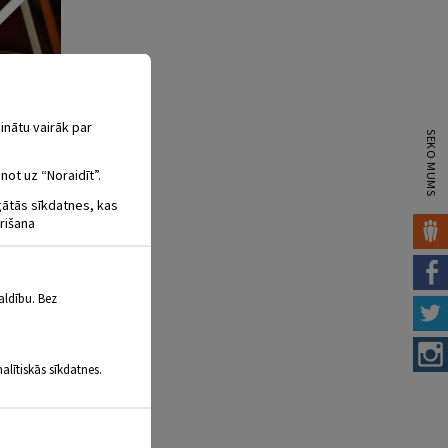
inātu vairāk par
SEKO MUMS
not uz “Noraidīt”.
igātās sīkdatnes, kas
rišana
aldību. Bez
alītiskās sīkdatnes.