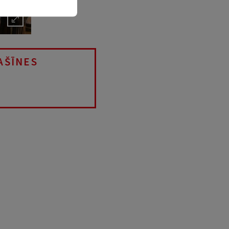
AŠĪNES