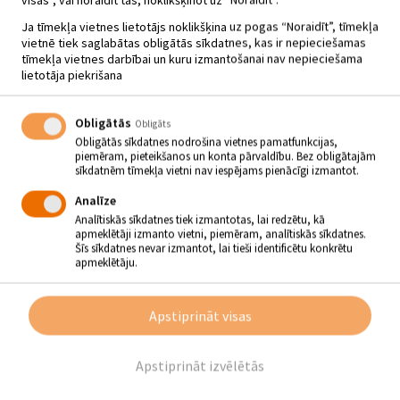
Ja tīmekļa vietnes lietotājs noklikšķina uz pogas “Noraidīt”, tīmekļa
vietnē tiek saglabātas obligātās sīkdatnes, kas ir nepieciešamas
tīmekļa vietnes darbībai un kuru izmantošanai nav nepieciešama
GAISMAS AKCIJA “SĒLIJAS
lietotāja piekrišana
GAISMA LATVIJAI!”
11.11.2022 - plkst.18.00
Obligātās
Obligāts
Salas Tautas nams
Obligātās sīkdatnes nodrošina vietnes pamatfunkcijas,
piemēram, pieteikšanos un konta pārvaldību. Bez obligātajām
sīkdatnēm tīmekļa vietni nav iespējams pienācīgi izmantot.
11. novembrī, kad Lāčplēša dienā pieminam par Latvijas
Analīze
neatkarību kritušos karavīrus un atzīmējam Latvijas
Analītiskās sīkdatnes tiek izmantotas, lai redzētu, kā
armijas uzvaru pār Bermonta karaspēku 1919. gadā,
apmeklētāji izmanto vietni, piemēram, analītiskās sīkdatnes.
salāniešus un ciemata viesus aicinām piedalīties gaismas
Šīs sīkdatnes nevar izmantot, lai tieši identificētu konkrētu
akcijā “Sēlijas gaisma Latvijai!” un atceres brīdī kopā ar
apmeklētāju.
Alisi Kļaviņu.
No pl. 18.00 Salas ciemata centrā notiks gaismas akcija
“Sēlijas gaisma Latvijai!”
, kurā ikvienu aicinām piedalīties, lai
Apstiprināt visas
godinātu brīvības cīņās kritušos varoņus, veidojot gaismas rakstus
ar līdzi paņemto svecīti.
Pl. 19.00 atceres brīdī pie Salas Tautas nama muzicēs
Apstiprināt izvēlētās
Alise Kļaviņa
. Skanēs Alises dziesmas ar Rutas Štelmaheres un
citu dzejnieku vārdiem. Būs tēja un stāsti par tālajiem notikumiem,