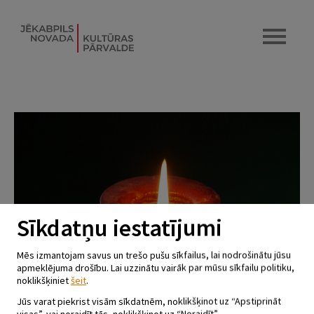
Sīkdatņu iestatījumi
Mēs izmantojam savus un trešo pušu sīkfailus, lai nodrošinātu jūsu
apmeklējuma drošību. Lai uzzinātu vairāk par mūsu sīkfailu politiku,
noklikšķiniet
šeit
.
Jūs varat piekrist visām sīkdatnēm, noklikšķinot uz “Apstiprināt
visas”, vai noraidīt tās, noklikšķinot uz “Noraidīt”.