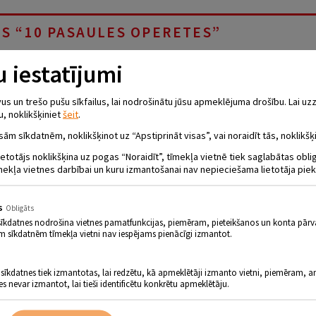
S “10 PASAULES OPERETES”
.18.00
 iestatījumi
mā 28. decembrī plkst. 18.00
viesosies
muzikālais teātris “P
 un trešo pušu sīkfailus, lai nodrošinātu jūsu apmeklējuma drošību. Lai uzz
 operetes”.
Šo unikālo operetes šedevru programmu ir atzin
u, noklikšķiniet
šeit
.
i.
sām sīkdatnēm, noklikšķinot uz “Apstiprināt visas”, vai noraidīt tās, noklikšķi
av tikai koncerts, tas ir klasisko operešu dziesmu un melodiju teatralizē
ļīgu dramaturģiju, bet dažkārt ar ironisku zemtekstu, dāvā skatītājiem ne
ietotājs noklikšķina uz pogas “Noraidīt”, tīmekļa vietnē tiek saglabātas obl
šņi tērpi un horeogrāfija lieliski papildina Pēterburgas Operetes teātra 
mekļa vietnes darbībai un kuru izmantošanai nav nepieciešama lietotāja piek
rogramma veido vienotu un valdzinošu operešu melodiju virpuli. Operetes
ziesmas un duetus no 10 pasaulē pazīstamākajām operetēm “Sikspārnis”, “Sil
, “Truffaldino no Bergamo”, “Bajadēra”, “Borgia”, “Džudita” un “Parastais brī
s
Obligāts
amorodova un Sergejs Šalagins savos iestudējumos vēršas pie cilvēku jūtām
sīkdatnes nodrošina vietnes pamatfunkcijas, piemēram, pieteikšanos un konta pārv
fa Oļega Molčanova veidotās dekorācijas turpina slaveno krievu mākslinie
m sīkdatnēm tīmekļa vietni nav iespējams pienācīgi izmantot.
aineres Nikas Velegžaņinovas darinātie greznie aktieru tērpi ir augstas
peretes teātra lepnums ir tās talantīgie un perfekti izglītotie solisti, 
izpildītajām sarezģītajām vokālajām partijām un virtuozo horeogrāgiju labāk
 sīkdatnes tiek izmantotas, lai redzētu, kā apmeklētāji izmanto vietni, piemēram, an
oreogrāfs ir pasaulslavenais baletmeistars Nikolajs Reutovs.
es nevar izmantot, lai tieši identificētu konkrētu apmeklētāju.
ītājs un direktors – Krievijas Federācijas Nopelniem bagātais mākslinieks Se
tāti, ir mākslas lielmeistaru – režisora Borisa Pokrovska, diriģenta Genādi