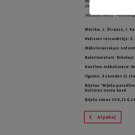
Mihaila Kisļarova māceklis 
dzīve.
Muzikālā teātra “Pēterburgas
Mūzika: J. Štrauss, I. K
Režisors inscenētājs: S
Mākslinieciskais nofor
Baletmeistars: Nikolajs
Kostīmu māksliniece
:
N
Ilgums: 3 stundas (1 sta
Biļetes “Biļešu paradīz
kultūras nama kasē
Biļešu cenas 10 €,12 €,14
Atpakaļ