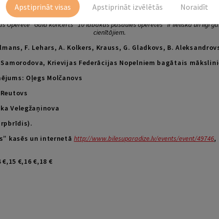
un krievu operetes teātra tradīcīju turpinātājs. Teātra mākslinieciskais pa
Apstiprināt visas
Apstiprināt izvēlētās
Noraidīt
 Operete” Galā koncerts “10 labākās pasaules operetes” ir lieliska un ilgi g
cienītājiem.
almans, F. Lehars, A. Kolkers, Krauss, G. Gladkovs, B. Aleksandrov
. Samorodova, Krievijas Federācijas Nopelniem bagātais mākslini
mējums: Oļegs Molčanovs
 Reutovs
ika Velegžaņinova
rpbrīdis)
.
es” kasēs un internetā
http://www.bilesuparadize.lv/events/event/49746
,
 €,15 €,16 €,18 €