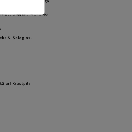
matprincips – cilvēka garīgā
aidīta dāvana visiem šā žanra
s
eks S. Šalagins
.
 kā arī Krustpils