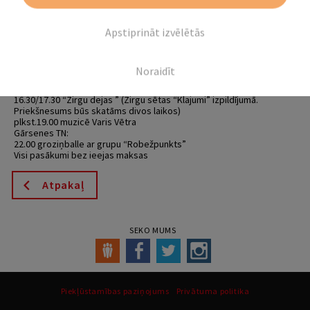
Gārsene aicina uz pagasta svētkiem!
Programmā:
Apstiprināt izvēlētās
Gārsenes pils dārzā:
12.00-14.00 Piepūšamās atrakcijas bērniem
13.00-15.00 Sejiņu apgleznošana
13.30-15.00 Lokšaušana
Noraidīt
13.30-15.00 Audiogida “Iepazīsti Gārseni” iepazīšana
15.00 muzicē Mārcis Auziņš
16.30/17.30 “Zirgu dejas ” (Zirgu sētas “Klajumi” izpildījumā.
Priekšnesums būs skatāms divos laikos)
plkst.19.00 muzicē Varis Vētra
Gārsenes TN:
22.00 groziņballe ar grupu “Robežpunkts”
Visi pasākumi bez ieejas maksas
Atpakaļ
SEKO MUMS
Piekļūstamības paziņojums
Privātuma politika