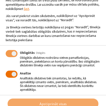
Mēs izmantojam savus un trešo pušu sīkfailus, lai nodrošinātu jūsu
apmeklējuma drošību. Lai uzzinātu vairāk par mūsu sīkfailu politiku,
noklikšķiniet
šeit
.
Jūs varat piekrist visām sīkdatnēm, noklikšķinot uz “Apstiprināt
visas”, vai noraidīt tās, noklikšķinot uz “Noraidīt”.
Ja tīmekļa vietnes lietotājs noklikšķina uz pogas “Noraidīt”, tīmekļa
vietnē tiek saglabātas obligātās sīkdatnes, kas ir nepieciešamas
tīmekļa vietnes darbībai un kuru izmantošanai nav nepieciešama
lietotāja piekrišana
Obligātās
Obligāts
Obligātās sīkdatnes nodrošina vietnes pamatfunkcijas,
piemēram, pieteikšanos un konta pārvaldību. Bez obligātajām
sīkdatnēm tīmekļa vietni nav iespējams pienācīgi izmantot.
Analīze
Analītiskās sīkdatnes tiek izmantotas, lai redzētu, kā
GĀRSENES PAGASTA SVĒTKI
apmeklētāji izmanto vietni, piemēram, analītiskās sīkdatnes.
Šīs sīkdatnes nevar izmantot, lai tieši identificētu konkrētu
02.08.2025 | plkst.12.00 - 22.00
apmeklētāju.
Gārsenes pils
Apstiprināt visas