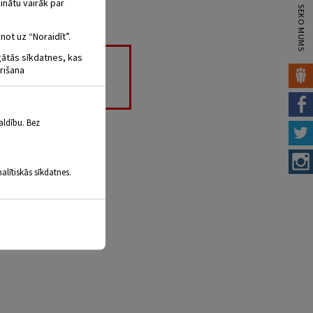
inātu vairāk par
SEKO MUMS
not uz “Noraidīt”.
igātās sīkdatnes, kas
rišana
aldību. Bez
 un sveķaini tvanošajos
ā šo brīnišķīgo gadalaiku
alītiskās sīkdatnes.