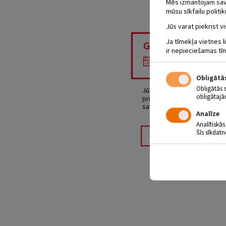
Mēs izmantojam savus
mūsu sīkfailu politik
Jūs varat piekrist vi
Ja tīmekļa vietnes l
GRĀMATU SKAT
ir nepieciešamas tī
01.06 - 29.06
Obligātā
Obligātās 
Jūnijā daba pārkāpj vasaras
obligātajā
priežu silos. Smaržu viļņi 
savos darbos attēlojuši māksl
Analīze
Analītiskās
Šīs sīkdatn
Atpakaļ