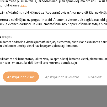
 un trešo pušu sīkfailus, lai nodrošinātu jūsu apmeklējuma drošību. Lai uzz
u, noklikšķiniet
šeit
.
sām sīkdatnēm, noklikšķinot uz “Apstiprināt visas”, vai noraidīt tās, noklikšķi
ietotājs noklikšķina uz pogas “Noraidīt”, tīmekļa vietnē tiek saglabātas obl
E „UZ VASARAS SLIEKŠŅA”
mekļa vietnes darbībai un kuru izmantošanai nav nepieciešama lietotāja piek
s
Obligāts
sīkdatnes nodrošina vietnes pamatfunkcijas, piemēram, pieteikšanos un konta pārv
 slieksni. Medainā saules krāsa lāsmo ziedošajās liepās, kas pilnas ar bitēm
m sīkdatnēm tīmekļa vietni nav iespējams pienācīgi izmantot.
mūs apņem, ietin un nomierina. Tuvojas vasaras saulgrieži… Izstādē vērosim k
inieki – gleznotāji, fotogrāfi, dzejnieki.
 sīkdatnes tiek izmantotas, lai redzētu, kā apmeklētāji izmanto vietni, piemēram, an
es nevar izmantot, lai tieši identificētu konkrētu apmeklētāju.
Apstiprināt visas
Apstiprināt izvēlētās
Noraidīt