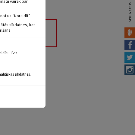
inātu vairāk par
SEKO MUMS
not uz “Noraidīt”.
igātās sīkdatnes, kas
rišana
aldību. Bez
saulainās dienās, tumšos
teresanti, gan daudzus
alītiskās sīkdatnes.