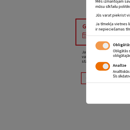
Mēs izmantojam savus
mūsu sīkfailu politik
Jūs varat piekrist vi
Ja tīmekļa vietnes l
GRĀMATU SKAT
ir nepieciešamas tī
01.08 - 30.08
Obligātā
Obligātās 
Ja tavs vasaras brīvlaiks aiz
obligātajā
vakaros vai lietainā laikā. 
stāstus par bērnu neparast
Analīze
Analītiskās
Šīs sīkdatn
Atpakaļ