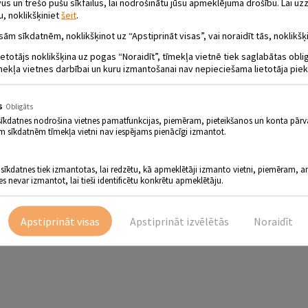
 un trešo pušu sīkfailus, lai nodrošinātu jūsu apmeklējuma drošību. Lai uzz
u, noklikšķiniet
šeit
.
sām sīkdatnēm, noklikšķinot uz “Apstiprināt visas”, vai noraidīt tās, noklikšķi
ietotājs noklikšķina uz pogas “Noraidīt”, tīmekļa vietnē tiek saglabātas obl
E „VASARA LAUKU SĒTĀ”
mekļa vietnes darbībai un kuru izmantošanai nav nepieciešama lietotāja piek
s
Obligāts
sīkdatnes nodrošina vietnes pamatfunkcijas, piemēram, pieteikšanos un konta pārv
rit laukos, tad tev ir paveicies! Ir simtiem aizraujošu lietu ko laukos darīt 
m sīkdatnēm tīmekļa vietni nav iespējams pienācīgi izmantot.
Grāmatu skatē atrodamajās grāmatās atradīsi gan idejas, kā pavadīt laiku in
ajiem vasaras piedzīvojumiem. Vasara turpinās!
 sīkdatnes tiek izmantotas, lai redzētu, kā apmeklētāji izmanto vietni, piemēram, an
es nevar izmantot, lai tieši identificētu konkrētu apmeklētāju.
Apstiprināt visas
Apstiprināt izvēlētās
Noraidīt