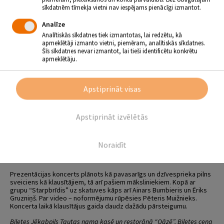
pasākumos. “Starpbrīdi” klausītāji ir iecienījuši kā vienmēr pozitīvu
sīkdatnēm tīmekļa vietni nav iespējams pienācīgi izmantot.
un sirsnīgu muzikālo tandēmu, kas neapstājas savos radošajos
meklējumos un muzikālajā attīstībā.
Analīze
Analītiskās sīkdatnes tiek izmantotas, lai redzētu, kā
Pirms četriem gadiem grupai aizsākās veiksmīga sadarbība ar Gitu
apmeklētāji izmanto vietni, piemēram, analītiskās sīkdatnes.
Muižnieci, kā rezultātā tapis albums “Mums rītdiena ir”. Albumā būs
Šīs sīkdatnes nevar izmantot, lai tieši identificētu konkrētu
klausāmas divpadsmit dziesmas – katra ar savu noskaņu,
apmeklētāju.
skanējumu un raksturu. “Domāju, ka ikviens klausītājs sadzirdēs
“
savu
” dziesmu, kas atgādinās par notikumiem, cilvēkiem –
skaistiem, nozīmīgiem vai visu mainošiem,” teic mūzikas un tekstu
autore Gita Muižniece.
Apstiprināt visas
Gita, kuru daudzi pazīst kā azartisku un enerģisku pasākumu
vadītāju, savu radošo karjeru sāka kā komponiste un dzejniece, un,
Apstiprināt izvēlētās
neskatoties uz profesionālās dzīves pavērsieniem, vislielāko
iedvesmu un gandarījumu izjūt tieši radot dziesmas. “Gita meklēja
dziesmas, turpretī es gaidīju īsto izpildītāju. Tieši Gita spēja
dziesmām iedot to nepieciešamo spēku, plašo un krāsaino
Noraidīt
skanējumu. Un viņa nebaidās eksperimentēt – tas, manuprāt
radošajā procesā ir pats svarīgākais,” saka autore.
Prezentācijas koncerts plānots kā pavasarīgs un dzīvesprieka pilns
sveiciens kā klausītājiem, tā arī pašiem māksliniekiem. Kopā ar
grupu “Starpbrīdis” uz skatuves kāps arī Ainars Bumbieris un Ēriks
Gruzniņš. Par video – noformējumu rūpēsies Pēteris Muižnieks.
Koncerta laikā klausītājus gaida daudz dažādu pārsteigumu.
Biļetes Jēkabpils Tautas nama kasē un restorānā “Oāzē”. Biļetes cena