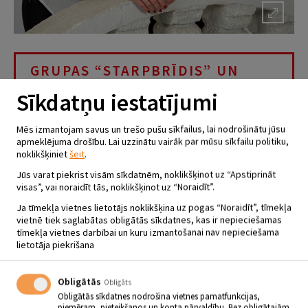
GRUPAS “STARPBRĪDIS” UN
GITAS MUIŽNIECES DEBIJAS
Sīkdatņu iestatījumi
ALBUMA “MUMS RĪTDIENA IR”
PREZENTĀCIJAS KONCERTS
Mēs izmantojam savus un trešo pušu sīkfailus, lai nodrošinātu jūsu
apmeklējuma drošību. Lai uzzinātu vairāk par mūsu sīkfailu politiku,
15.03.2019 - plkst.19.00
noklikšķiniet
šeit
.
Jēkabpils Tautas nams
Jūs varat piekrist visām sīkdatnēm, noklikšķinot uz “Apstiprināt
visas”, vai noraidīt tās, noklikšķinot uz “Noraidīt”.
martā plkst. 19.00 Jēkabpils Tautas namā notiks
Ja tīmekļa vietnes lietotājs noklikšķina uz pogas “Noraidīt”, tīmekļa
grupas “Starpbrīdis” debijas albuma “Mums rītdiena
vietnē tiek saglabātas obligātās sīkdatnes, kas ir nepieciešamas
ir” prezentācijas koncerts. Albumā iekļautas
tīmekļa vietnes darbībai un kuru izmantošanai nav nepieciešama
divpadsmit melodiskas un liriskas dziesmas, kuru
lietotāja piekrišana
mūzikas un tekstu autore ir Gita Muižniece.
,,Albums ir divu Gitu sapņu piepildījums,” tā par gaidāmo notikumu
Obligātās
Obligāts
saka dziedātāja Gita Dukaļska. Kopā ar Sandi Ruļuku viņi ir pazīstami
kā grupa “Starpbrīdis” un jau vairāk nekā deviņus gadus priecē
Obligātās sīkdatnes nodrošina vietnes pamatfunkcijas,
klausītājus gan koncertos, gan ballēs, gan citos saviesīgos
piemēram, pieteikšanos un konta pārvaldību. Bez obligātajām