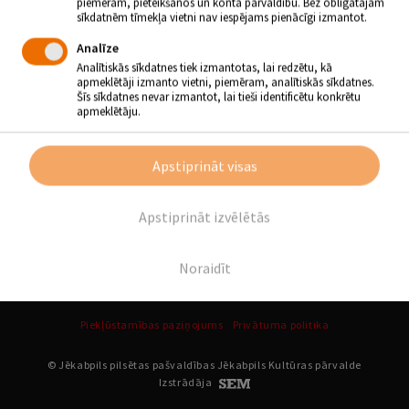
piemēram, pieteikšanos un konta pārvaldību. Bez obligātajām
sīkdatnēm tīmekļa vietni nav iespējams pienācīgi izmantot.
Analīze
SEKO MUMS
Analītiskās sīkdatnes tiek izmantotas, lai redzētu, kā
apmeklētāji izmanto vietni, piemēram, analītiskās sīkdatnes.
Šīs sīkdatnes nevar izmantot, lai tieši identificētu konkrētu
apmeklētāju.
Apstiprināt visas
Apstiprināt izvēlētās
Noraidīt
Piekļūstamības paziņojums
Privātuma politika
© Jēkabpils pilsētas pašvaldības Jēkabpils Kultūras pārvalde
Izstrādāja