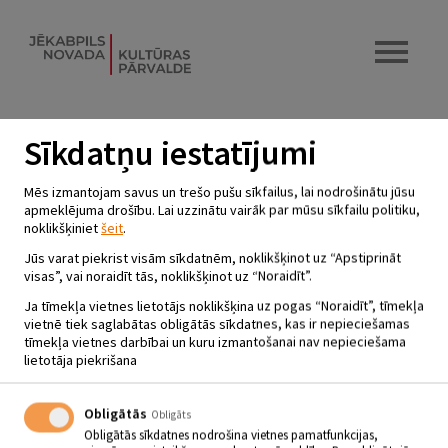
Sīkdatņu iestatījumi
IEDEGSIM ATMIŅU UGUNSKURU
Mēs izmantojam savus un trešo pušu sīkfailus, lai nodrošinātu jūsu
UN SVECĪTES BARIKĀŽU
apmeklējuma drošību. Lai uzzinātu vairāk par mūsu sīkfailu politiku,
noklikšķiniet
šeit
.
ATCEREI.
Jūs varat piekrist visām sīkdatnēm, noklikšķinot uz “Apstiprināt
20.01.2023 - plkst.16.30
visas”, vai noraidīt tās, noklikšķinot uz “Noraidīt”.
Lones Tautas nams
Ja tīmekļa vietnes lietotājs noklikšķina uz pogas “Noraidīt”, tīmekļa
vietnē tiek saglabātas obligātās sīkdatnes, kas ir nepieciešamas
tīmekļa vietnes darbībai un kuru izmantošanai nav nepieciešama
20.01 Plkst. 16.30
lietotāja piekrišana
Iedegsim atmiņu ugunskuru un svecītes Barikāžu atcerei.
Obligātās
Obligāts
Obligātās sīkdatnes nodrošina vietnes pamatfunkcijas,
Atpakaļ