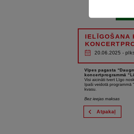
IELĪGOŠANA 
KONCERTPRO
20.06.2025 - plk
Vīpes pagasta “Daugma
koncertprogrammā “Li
Visi aicināti tvert Līgo 
īpaši veidotā programmā “
kvasu.
Bez ieejas maksas
Atpakaļ