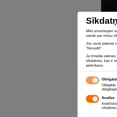
Sīkdatņ
Mēs izmantojam sav
vairāk par mūsu sīk
Jūs varat piekrist 
“Noraidīt”.
Ja tīmekļa vietnes 
sīkdatnes, kas ir 
piekrišana
Obligātā
Obligātās
obligātaj
Analīze
Analītiskā
sīkdatnes.