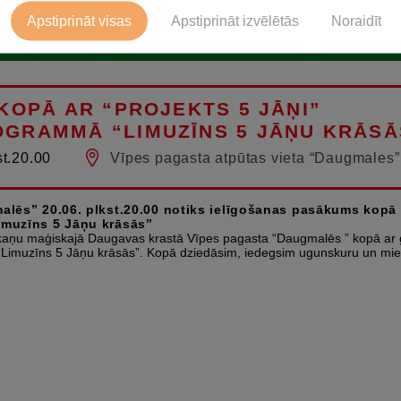
Apstiprināt visas
Apstiprināt izvēlētās
Noraidīt
KOPĀ AR “PROJEKTS 5 JĀŅI”
GRAMMĀ “LIMUZĪNS 5 JĀŅU KRĀSĀ
st.20.00
Vīpes pagasta atpūtas vieta “Daugmales”
lēs” 20.06. plkst.20.00 notiks ielīgošanas pasākums kopā a
muzīns 5 Jāņu krāsās”
noskaņu maģiskajā Daugavas krastā Vīpes pagasta “Daugmalēs ” kopā ar g
Limuzīns 5 Jāņu krāsās”. Kopā dziedāsim, iedegsim ugunskuru un miel