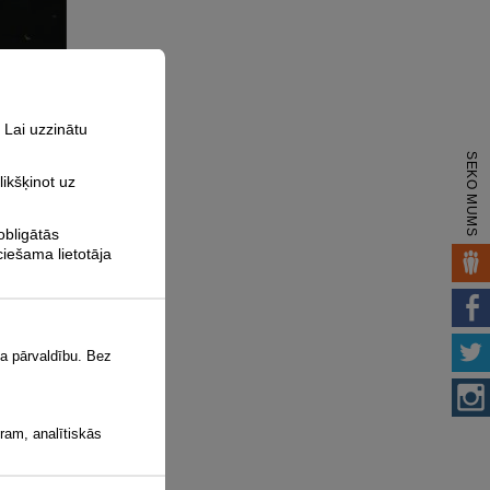
 Lai uzzinātu
SEKO MUMS
likšķinot uz
obligātās
iešama lietotāja
a pārvaldību. Bez
ēram, analītiskās