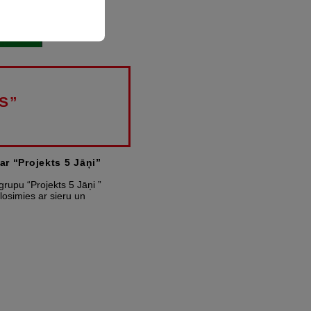
S”
r “Projekts 5 Jāņi”
rupu “Projekts 5 Jāņi ”
osimies ar sieru un