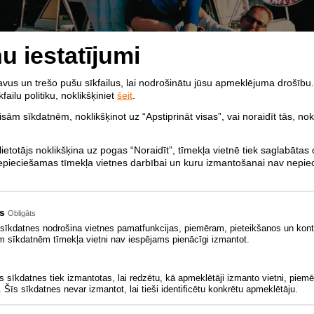
u iestatījumi
us un trešo pušu sīkfailus, lai nodrošinātu jūsu apmeklējuma drošību.
failu politiku, noklikšķiniet
šeit
.
visām sīkdatnēm, noklikšķinot uz “Apstiprināt visas”, vai noraidīt tās, nok
lietotājs noklikšķina uz pogas “Noraidīt”, tīmekļa vietnē tiek saglabātas 
nepieciešamas tīmekļa vietnes darbībai un kuru izmantošanai nav nepiec
s
Obligāts
 sīkdatnes nodrošina vietnes pamatfunkcijas, piemēram, pieteikšanos un kont
ām sīkdatnēm tīmekļa vietni nav iespējams pienācīgi izmantot.
s sīkdatnes tiek izmantotas, lai redzētu, kā apmeklētāji izmanto vietni, piem
 Šīs sīkdatnes nevar izmantot, lai tieši identificētu konkrētu apmeklētāju.